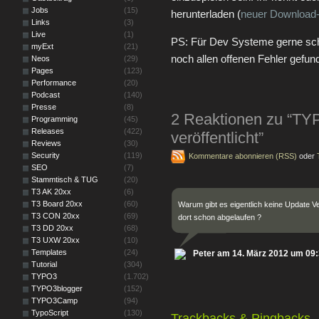
Jobs
(15)
herunterladen (
neuer Download-
Links
(3)
Live
(1)
PS: Für Dev Systeme gerne sc
myExt
(21)
noch allen offenen Fehler gefu
Neos
(29)
Pages
(123)
Performance
(20)
Podcast
(140)
Presse
(8)
2 Reaktionen zu “TYP
Programming
(45)
Releases
(422)
veröffentlicht”
Reviews
(30)
Security
(119)
Kommentare abonnieren (RSS)
oder
SEO
(7)
Stammtisch & TUG
(20)
T3 AK 20xx
(6)
T3 Board 20xx
(60)
Warum gibt es eigentlich keine Update Ver
T3 CON 20xx
(69)
dort schon abgelaufen ?
T3 DD 20xx
(68)
T3 UXW 20xx
(10)
Templates
(24)
Peter am 14. März 2012 um 09
Tutorial
(304)
TYPO3
(1.702)
TYPO3blogger
(152)
TYPO3Camp
(94)
TypoScript
(130)
Trackbacks & Pingbacks