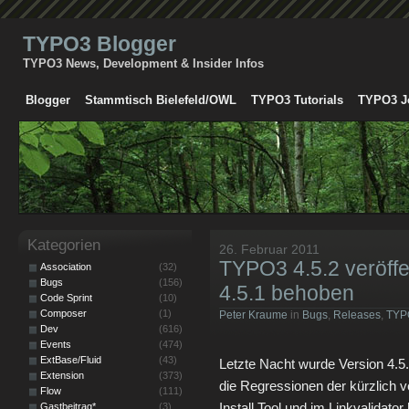
TYPO3 Blogger
TYPO3 News, Development & Insider Infos
Blogger
Stammtisch Bielefeld/OWL
TYPO3 Tutorials
TYPO3 J
Kategorien
26. Februar 2011
TYPO3 4.5.2 veröffe
Association
(32)
Bugs
(156)
4.5.1 behoben
Code Sprint
(10)
Composer
(1)
Peter Kraume
in
Bugs
,
Releases
,
TYP
Dev
(616)
Events
(474)
ExtBase/Fluid
(43)
Letzte Nacht wurde Version 4.5
Extension
(373)
die Regressionen der kürzlich v
Flow
(111)
Install Tool und im Linkvalidator
Gastbeitrag*
(3)