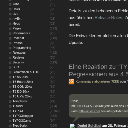
Jobs
(15)
Links
(3)
Details zu den behobenen Fehle
Live
(1)
ausführlichen
Release Notes
. 
myExt
(21)
Neos
(29)
bereit.
Pages
(123)
Performance
(20)
Die Entwickler empfehlen allen
Podcast
(140)
Update.
Presse
(8)
Programming
(45)
Releases
(422)
Reviews
(30)
Security
(119)
Eine Reaktion zu “TYP
SEO
(7)
Stammtisch & TUG
(20)
Regressionen aus 4.
T3 AK 20xx
(6)
Kommentare abonnieren (RSS)
oder
T3 Board 20xx
(60)
T3 CON 20xx
(69)
T3 DD 20xx
(68)
T3 UXW 20xx
(10)
Hallo,
Templates
(24)
Tutorial
(304)
mit TYPO3 4.5.2 wurde jetzt auch das En
TYPO3
(1.702)
unter
http://if-20.com
heruntergeladen we
TYPO3blogger
(152)
TYPO3Camp
(94)
TypoScript
(130)
Detlef Schäbel
am 28. Februar 