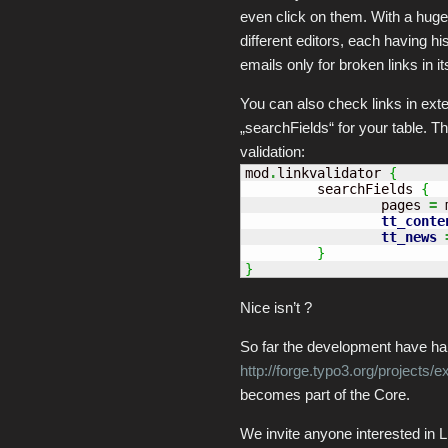
even click on them. With a huge 
different editors, each having h
emails only for broken links in 
You can also check links in exte
„searchFields“ for your table. 
validation:
mod
.
linkvalidator 
{
         searchFields 
{
                 pages 
=
 
tt_conte
tt_news
}
}
Nice isn’t ?
So far the development have ha
http://forge.typo3.org/projects/e
becomes part of the Core.
We invite anyone interested in L