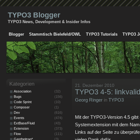
TYPO3 Blogger
TYPO3 News, Development & Insider Infos
Blogger
Stammtisch Bielefeld/OWL
TYPO3 Tutorials
TYPO3 J
Kategorien
21. Dezember 2010
TYPO3 4-5: linkvali
Association
(32)
Bugs
(156)
Georg Ringer
in
TYPO3
Code Sprint
(10)
Composer
(1)
Dev
(616)
Mit der TYPO3-Version 4.5 gibt
Events
(474)
ExtBase/Fluid
(43)
Systemextension mit dem Namen „
Extension
(373)
Links auf der Seite zu überprüf
Flow
(111)
vielen Dank dafür.
Gastbeitrag*
(3)