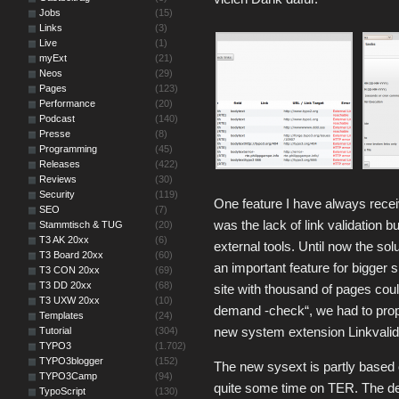
Jobs
(15)
Links
(3)
Live
(1)
myExt
(21)
Neos
(29)
Pages
(123)
Performance
(20)
Podcast
(140)
Presse
(8)
Programming
(45)
Releases
(422)
Reviews
(30)
Security
(119)
One feature I have always rec
SEO
(7)
was the lack of link validation b
Stammtisch & TUG
(20)
T3 AK 20xx
(6)
external tools. Until now the s
T3 Board 20xx
(60)
an important feature for bigger 
T3 CON 20xx
(69)
T3 DD 20xx
(68)
site with thousand of pages coul
T3 UXW 20xx
(10)
demand -check“, we had to prop
Templates
(24)
new system extension Linkvalid
Tutorial
(304)
TYPO3
(1.702)
TYPO3blogger
(152)
The new sysext is partly based 
TYPO3Camp
(94)
quite some time on TER. The de
TypoScript
(130)