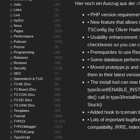
Hier noch ein Auszug aus der
o
Jobs
(15)
Links
(3)
• PHP version requirement
Live
(1)
myExt
(21)
• New feature that allows 
Neos
(29)
TSConfig (by Oliver Hade
Pages
(123)
Performance
(20)
• Usability enhancement:
Podcast
(140)
checkboxes so you can cli
Presse
(8)
• Prerequisites to use Re
Programming
(45)
Releases
(422)
• Some database perform
Reviews
(30)
• Moved prototype.js and 
Security
(119)
SEO
(7)
them to their latest versi
Stammtisch & TUG
(20)
• The install tool can now 
T3 AK 20xx
(6)
typo3conf/ENABLE_INSTA
T3 Board 20xx
(60)
T3 CON 20xx
(69)
die() call in typo3/instal
T3 DD 20xx
(68)
Stucki)
T3 UXW 20xx
(10)
Templates
(24)
• Added hook to tcemain t
Tutorial
(304)
• Lots of important bugfix
TYPO3
(1.702)
compatibility, IRRE, ind
TYPO3blogger
(152)
TYPO3Camp
(94)
TypoScript
(130)