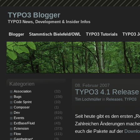
TYPO3 Blogger
TYPO3 News, Development & Insider Infos
Blogger
Stammtisch Bielefeld/OWL
TYPO3 Tutorials
TYPO3 J
Kategorien
08. Februar 2007
TYPO3 4.1 Release
Association
(32)
Bugs
(156)
Tim Lochmüller
in
Releases
,
TYPO3
Code Sprint
(10)
Composer
(1)
Dev
(616)
Seit heute gibt es den ersten 
Events
(474)
Zahlreichen Änderungen mache
ExtBase/Fluid
(43)
Extension
(373)
euch die Pakete auf der
Downlo
Flow
(111)
Gastbeitrag*
(3)