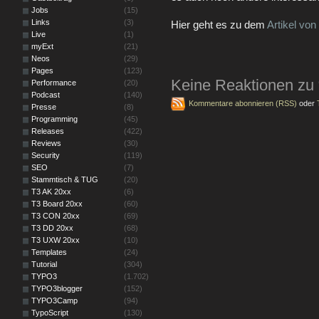
Jobs
(15)
Links
(3)
Hier geht es zu dem
Artikel vo
Live
(1)
myExt
(21)
Neos
(29)
Pages
(123)
Keine Reaktionen zu 
Performance
(20)
Podcast
(140)
Kommentare abonnieren (RSS)
oder
Presse
(8)
Programming
(45)
Releases
(422)
Reviews
(30)
Security
(119)
SEO
(7)
Stammtisch & TUG
(20)
T3 AK 20xx
(6)
T3 Board 20xx
(60)
T3 CON 20xx
(69)
T3 DD 20xx
(68)
T3 UXW 20xx
(10)
Templates
(24)
Tutorial
(304)
TYPO3
(1.702)
TYPO3blogger
(152)
TYPO3Camp
(94)
TypoScript
(130)