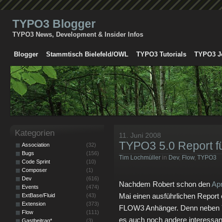
TYPO3 Blogger
TYPO3 News, Development & Insider Infos
Blogger
Stammtisch Bielefeld/OWL
TYPO3 Tutorials
TYPO3 J
Kategorien
11. Juni 2008
TYPO3 5.0 Report f
Association
(32)
Bugs
(156)
Tim Lochmüller
in
Dev
,
Flow
,
TYPO3
Code Sprint
(10)
Composer
(1)
Dev
(616)
Nachdem Robert schon den
Ap
Events
(474)
Mai einen ausführlichen Report e
ExtBase/Fluid
(43)
Extension
(373)
FLOW3 Anhänger. Denn neben
Flow
(111)
es auch noch andere interessa
Gastbeitrag*
(3)