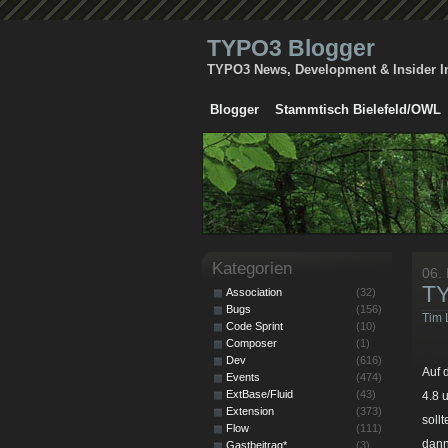
TYPO3 Blogger
TYPO3 News, Development & Insider I
Blogger
Stammtisch Bielefeld/OWL
Kategorien
06.
TY
Association
(32)
Bugs
(156)
Tim 
Code Sprint
(10)
Composer
(1)
Dev
(616)
Auf 
Events
(474)
ExtBase/Fluid
(43)
4.8 
Extension
(373)
soll
Flow
(111)
dann
Gastbeitrag*
(3)