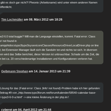
 gibt es doch gar nicht?! Pheonix (Arbeitsname) wird unter einem anderen Namen
öffentlicht.
Tim Lochmüller
am 08. März 2012 um 18:26
o3 6.0 total buggie? Will man die Language einstellen, kommt: Fatal error: Class
nfo‘ not found in
xampphtdocstypo3typo3sysextcoreClassesResourceDriverLocalDriver.php on line
, bei Extension Manager läuft sich die Sanduhr tot und nichts tut sich. In diversen
en wird das Selbe berichtet, diese Version ist unbrauchbar. Schade um die Zeit, die
 bei ca. 20 verschiedenartige Installationen und Konfigurationen verloren hat.
Gelbmann Stephan
am 14. Januar 2013 um 21:39
 Lösung für das {Fatal error: Class ‚finfo‘ not found}-Problem habe ich hier gefunden:
Beitrag #9 von „http://www.typo3forum.net/forum/kalender/58540-calendar-base-
r-typo3-6-0-a.html“ -> eine kleine Änderung in der php.ini !
cyberet am 04. April 2013 um 21:44