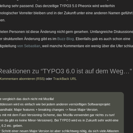
ellung sehr passend. Das derzeitige TYPO3 5.0 Pheonix wird weiterhin
nologischer Vorreiter bleiben und in der Zukunft unter eine anderen Namen geführt
en.
vielen Personen ist diese Änderung nicht gern gesehen. Umfangreiche Diskussion
er strukturellen Änderung gibt es im
Buzz-Blog
. Ebenfalls gab es auch schon eine
tigstellung
von Sebastian
, weil manche Kommentare ein wenig über die Ufer schlu
Reaktionen zu “TYPO3 6.0 ist auf dem Weg…”
Kommentare abonnieren (RSS)
oder
TrackBack URL
te vergleich das doch nicht mit Mozilla!
ttdessen wird es einfach wie bei jedem anderen vernünftigen Softwareprojekt
andhabt: Major features + breaking changes -> Neue Major-Version.
 mit mit dem Fast-Versioning-Scheme, das Mozilla verwendet gar nichts zu tun!
nn da gibt es keine Minor-Versionen). Bei TYPO3 wird es in Zukunft sehr wohl eine
, 6.2 etc. geben.
 Schritt einer neuen Major-Version ist aber schlichtweg nötig, da sich viele Altlasten