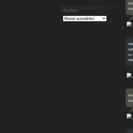
nic
das
Archiv
Wie
daf
Ist
Wie
Ich
Kan