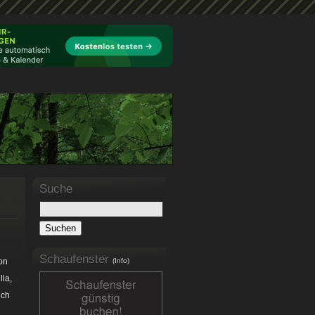
Suche
Schaufenster
on
(Info)
lla,
ich