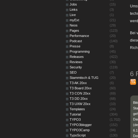
Jobs
(15)
Umst
Links
(3)
tech
Live
(1)
myExt
(21)
werd
Neos
(29)
Pages
(123)
Bei 
Performance
(20)
dies
Podcast
(140)
Presse
(8)
Rich
Programming
(45)
Releases
(422)
Reviews
(30)
Security
(119)
6 
SEO
(7)
Stammtisch & TUG
(20)
T3 AK 20xx
(6)
T3 Board 20xx
(60)
T3 CON 20xx
(69)
T3 DD 20xx
(68)
Bit
T3 UXW 20xx
(10)
Sta
Templates
(24)
geh
Tutorial
(304)
Das
TYPO3
(1.702)
TYPO3blogger
(152)
(de
TYPO3Camp
(94)
6.1
TypoScript
(130)
Der