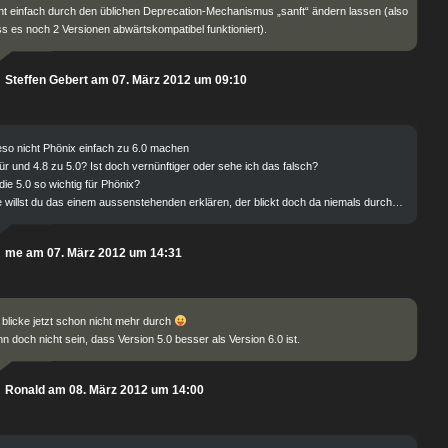
ht einfach durch den üblichen Deprecation-Mechanismus „sanft“ ändern lassen (also
s es noch 2 Versionen abwärtskompatibel funktioniert).
Steffen Gebert am 07. März 2012 um 09:10
so nicht Phönix einfach zu 6.0 machen
ür und 4.8 zu 5.0? Ist doch vernünftiger oder sehe ich das falsch?
 die 5.0 so wichtig für Phönix?
 willst du das einem aussenstehenden erklären, der blickt doch da niemals durch…
me am 07. März 2012 um 14:31
 blicke jetzt schon nicht mehr durch
n doch nicht sein, dass Version 5.0 besser als Version 6.0 ist.
Ronald am 08. März 2012 um 14:00