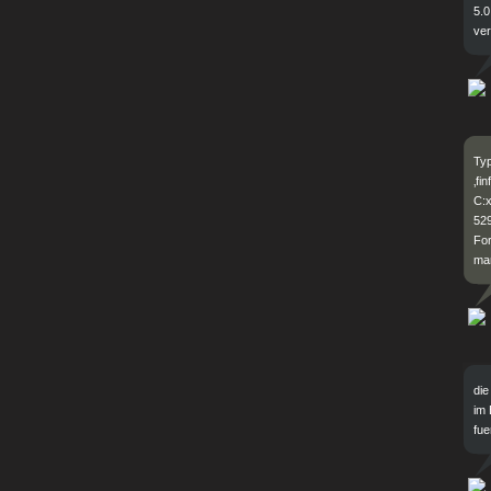
5.0
ver
Typ
‚fi
C:
529
For
man
die
im 
fue