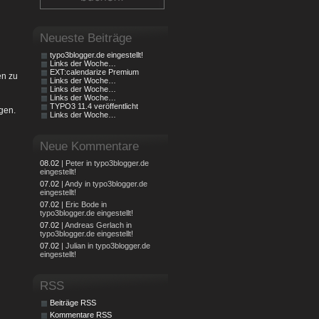
Neueste Beiträge
typo3blogger.de eingestellt!
Links der Woche…
EXT:calendarize Premium
en zu
Links der Woche…
Links der Woche…
Links der Woche…
TYPO3 11.4 veröffentlicht
gen.
Links der Woche…
Neue Kommentare
08.02
| Peter in typo3blogger.de
eingestellt!
07.02
| Andy in typo3blogger.de
eingestellt!
07.02
| Eric Bode in
typo3blogger.de eingestellt!
07.02
| Andreas Gerlach in
typo3blogger.de eingestellt!
07.02
| Julian in typo3blogger.de
eingestellt!
RSS
Beiträge RSS
Kommentare RSS