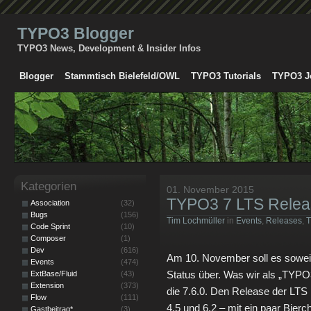
TYPO3 Blogger
TYPO3 News, Development & Insider Infos
Blogger
Stammtisch Bielefeld/OWL
TYPO3 Tutorials
TYPO3 J
Kategorien
01. November 2015
TYPO3 7 LTS Relea
Association
(32)
Bugs
(156)
Tim Lochmüller
in
Events
,
Releases
,
Code Sprint
(10)
Composer
(1)
Dev
(616)
Am 10. November soll es soweit
Events
(474)
Status über. Was wir als „TYPO
ExtBase/Fluid
(43)
Extension
(373)
die 7.6.0. Den Release der LT
Flow
(111)
4.5 und 6.2 – mit ein paar Bierc
Gastbeitrag*
(3)