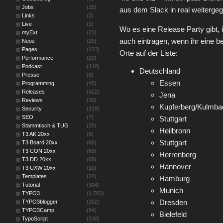
Jobs
(15)
aus dem Slack in real weiterg
Links
(3)
Live
(1)
Wo es eine Release Party gibt, 
myExt
(21)
auch eintragen, wenn ihr eine 
Neos
(29)
Pages
(123)
Orte auf der Liste:
Performance
(20)
Podcast
(140)
Deutschland
Presse
(8)
Essen
Programming
(45)
Releases
(422)
Jena
Reviews
(30)
Kupferberg/Kulmba
Security
(119)
SEO
(7)
Stuttgart
Stammtisch & TUG
(20)
Heilbronn
T3 AK 20xx
(6)
Stuttgart
T3 Board 20xx
(60)
T3 CON 20xx
(69)
Herrenberg
T3 DD 20xx
(68)
Hannover
T3 UXW 20xx
(10)
Templates
(24)
Hamburg
Tutorial
(304)
Munich
TYPO3
(1.702)
Dresden
TYPO3blogger
(152)
TYPO3Camp
(94)
Bielefeld
TypoScript
(130)