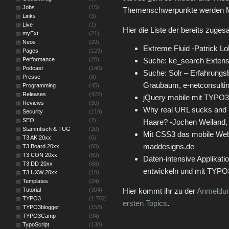
Jobs
(15)
Themenschwerpunkte werden Mo
Links
(3)
Live
(1)
Hier die Liste der bereits zuges
myExt
(21)
Neos
(29)
Extreme Fluid -Patrick Lo
Pages
(123)
Performance
(20)
Suche: ke_search Extens
Podcast
(140)
Suche: Solr – Erfahrungs
Presse
(8)
Graubaum, e-netconsulti
Programming
(45)
Releases
(422)
jQuery mobile mit TYPO3 
Reviews
(30)
Why real URL sucks and h
Security
(119)
SEO
(7)
Haare? -Jochen Weiland, 
Stammtisch & TUG
(20)
Mit CSS3 das mobile Web
T3 AK 20xx
(6)
maddesigns.de
T3 Board 20xx
(60)
T3 CON 20xx
(69)
Daten-intensive Applikati
T3 DD 20xx
(68)
entwickeln und mit TYPO
T3 UXW 20xx
(10)
Templates
(24)
Tutorial
(304)
Hier kommt ihr zu der
Anmeldu
TYPO3
(1.702)
ersten Topics
.
TYPO3blogger
(152)
TYPO3Camp
(94)
TypoScript
(130)