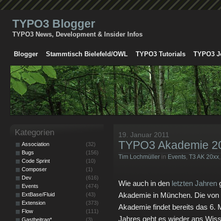
TYPO3 Blogger
TYPO3 News, Development & Insider Infos
Blogger
Stammtisch Bielefeld/OWL
TYPO3 Tutorials
TYPO3 J
Kategorien
19. Januar 2011
TYPO3 Akademie 2
Association
(32)
Bugs
(156)
Tim Lochmüller
in
Events
,
T3 AK 20xx
Code Sprint
(10)
Composer
(1)
Dev
(616)
Wie auch in den
letzten Jahren
g
Events
(474)
Akademie in München. Die von 
ExtBase/Fluid
(43)
Extension
(373)
Akademie findet bereits das 6. 
Flow
(111)
Jahres geht es wieder ans Wis
Gastbeitrag*
(3)