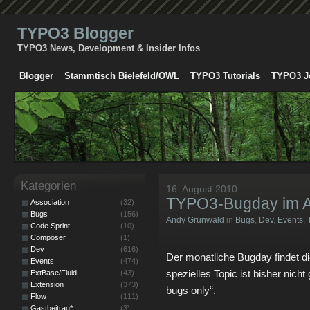
TYPO3 Blogger
TYPO3 News, Development & Insider Infos
Blogger
Stammtisch Bielefeld/OWL
TYPO3 Tutorials
TYPO3 J
Kategorien
16. August 2010
TYPO3-Bugday im A
Association
(32)
Bugs
(156)
Andy Grunwald
in
Bugs
,
Dev
,
Events
,
Code Sprint
(10)
Composer
(1)
Dev
(616)
Der monatliche Bugday findet di
Events
(474)
spezielles Topic ist bisher nich
ExtBase/Fluid
(43)
Extension
(373)
bugs only“.
Flow
(111)
Gastbeitrag*
(3)