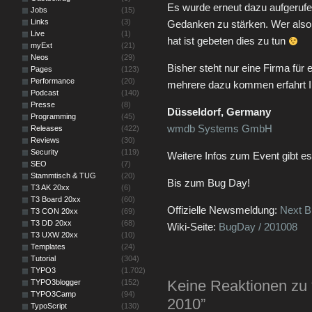
Es wurde erneut dazu aufgeru
Jobs
(15)
Links
(3)
Gedanken zu stärken. Wer also 
Live
(1)
hat ist gebeten dies zu tun
myExt
(21)
Neos
(29)
Bisher steht nur eine Firma für 
Pages
(123)
Performance
(20)
mehrere dazu kommen erfahrt Ih
Podcast
(140)
Presse
(8)
Düsseldorf, Germany
Programming
(45)
wmdb Systems GmbH
Releases
(422)
Reviews
(30)
Security
(119)
Weitere Infos zum Event gibt e
SEO
(7)
Stammtisch & TUG
(20)
Bis zum Bug Day!
T3 AK 20xx
(6)
T3 Board 20xx
(60)
Offizielle Newsmeldung:
Next B
T3 CON 20xx
(69)
T3 DD 20xx
(68)
Wiki-Seite:
BugDay / 201008
T3 UXW 20xx
(10)
Templates
(24)
Tutorial
(304)
TYPO3
(1.702)
Keine Reaktionen zu
TYPO3blogger
(152)
TYPO3Camp
(94)
2010”
TypoScript
(130)