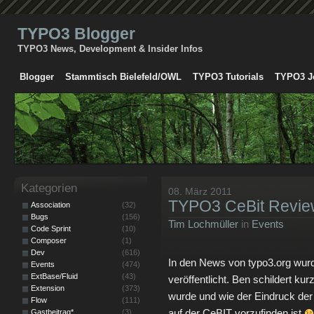
TYPO3 Blogger
TYPO3 News, Development & Insider Infos
Blogger
Stammtisch Bielefeld/OWL
TYPO3 Tutorials
TYPO3 J
Kategorien
08. März 2011
TYPO3 CeBit Revie
Association
(32)
Bugs
(156)
Tim Lochmüller
in
Events
Code Sprint
(10)
Composer
(1)
Dev
(616)
In den News von typo3.org wurd
Events
(474)
ExtBase/Fluid
(43)
veröffentlicht. Ben schildert ku
Extension
(373)
wurde und wie der Eindruck de
Flow
(111)
auf der CeBIT vorzufinden ist
Gastbeitrag*
(3)