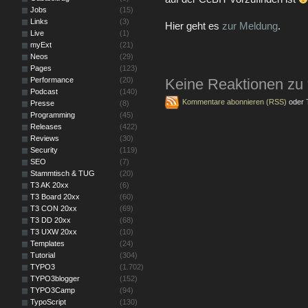
Jobs
(15)
Links
(3)
Hier geht es
zur Meldung
.
Live
(1)
myExt
(21)
Neos
(29)
Pages
(123)
Performance
(20)
Keine Reaktionen zu
Podcast
(140)
Kommentare abonnieren (RSS)
oder
Presse
(8)
Programming
(45)
Releases
(422)
Reviews
(30)
Security
(119)
SEO
(7)
Stammtisch & TUG
(20)
T3 AK 20xx
(6)
T3 Board 20xx
(60)
T3 CON 20xx
(69)
T3 DD 20xx
(68)
T3 UXW 20xx
(10)
Templates
(24)
Tutorial
(304)
TYPO3
(1.702)
TYPO3blogger
(152)
TYPO3Camp
(94)
TypoScript
(130)