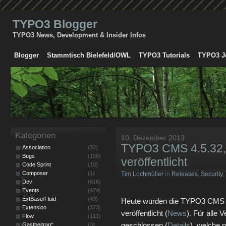
TYPO3 Blogger
TYPO3 News, Development & Insider Infos
Blogger
Stammtisch Bielefeld/OWL
TYPO3 Tutorials
TYPO3 J
Kategorien
10. Dezember 2013
TYPO3 CMS 4.5.32, 4
Association
(32)
Bugs
(156)
veröffentlicht
Code Sprint
(10)
Composer
(1)
Tim Lochmüller
in
Releases
,
Security
,
Dev
(616)
Events
(474)
ExtBase/Fluid
(43)
Heute wurden die TYPO3 CMS Ver
Extension
(373)
veröffentlicht (
News
). Für alle
Flow
(111)
geschlossen (
Details
), welche n
Gastbeitrag*
(3)