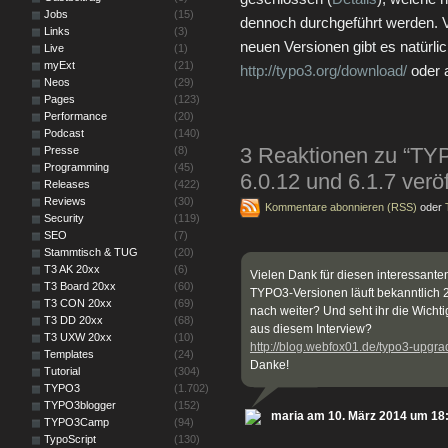
Jobs
(15)
dennoch durchgeführt werden. V
Links
(3)
neuen Versionen gibt es natürlic
Live
(1)
myExt
(21)
http://typo3.org/download/
oder 
Neos
(29)
Pages
(123)
Performance
(20)
Podcast
(140)
3 Reaktionen zu “TY
Presse
(8)
Programming
(45)
6.0.12 und 6.1.7 veröf
Releases
(422)
Reviews
(30)
Kommentare abonnieren (RSS)
oder
Security
(119)
SEO
(7)
Stammtisch & TUG
(20)
T3 AK 20xx
(6)
Vielen Dank für diesen interessanten
T3 Board 20xx
(60)
TYPO3-Versionen läuft bekanntlich 
T3 CON 20xx
(69)
nach weiter? Und seht ihr die Wicht
T3 DD 20xx
(68)
aus diesem Interview?
T3 UXW 20xx
(10)
http://blog.webfox01.de/typo3-upgr
Templates
(24)
Danke!
Tutorial
(304)
TYPO3
(1.702)
TYPO3blogger
(152)
maria am 10. März 2014 um 18
TYPO3Camp
(94)
TypoScript
(130)