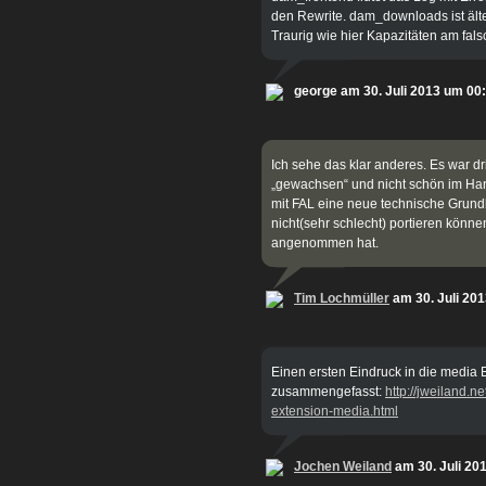
den Rewrite. dam_downloads ist älte
Traurig wie hier Kapazitäten am fa
george am 30. Juli 2013 um 00
Ich sehe das klar anderes. Es war d
„gewachsen“ und nicht schön im Han
mit FAL eine neue technische Grund
nicht(sehr schlecht) portieren könn
angenommen hat.
Tim Lochmüller
am 30. Juli 20
Einen ersten Eindruck in die media 
zusammengefasst:
http://jweiland.ne
extension-media.html
Jochen Weiland
am 30. Juli 20