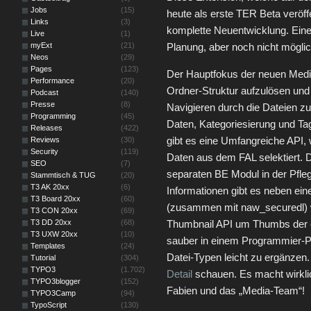
Jobs
(15)
heute als erste TER Beta veröffe
Links
(3)
komplette Neuentwicklung. Eine
Live
(1)
myExt
(21)
Planung, aber noch nicht mögl
Neos
(29)
Pages
(123)
Der Hauptfokus der neuen Media 
Performance
(20)
Ordner-Struktur aufzulösen und
Podcast
(140)
Presse
(8)
Navigieren durch die Dateien zu
Programming
(45)
Daten, Kategoriesierung und Tag
Releases
(422)
gibt es eine Umfangreiche API, 
Reviews
(30)
Security
(119)
Daten aus dem FAL selektiert. 
SEO
(7)
separaten BE Modul in der Pfleg
Stammtisch & TUG
(20)
T3 AK 20xx
(6)
Informationen gibt es neben ei
T3 Board 20xx
(60)
(zusammen mit naw_securedl) we
T3 CON 20xx
(69)
T3 DD 20xx
(68)
Thumbnail API um Thumbs der e
T3 UXW 20xx
(10)
sauber in einem Programmier-P
Templates
(24)
Datei-Typen leicht zu ergänzen. 
Tutorial
(304)
TYPO3
(1.702)
Detail
schauen. Es macht wirkli
TYPO3blogger
(152)
Fabien und das „Media-Team“!
TYPO3Camp
(94)
TypoScript
(130)