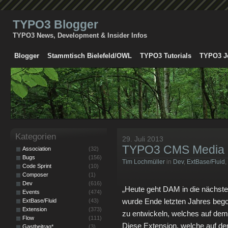
TYPO3 Blogger
TYPO3 News, Development & Insider Infos
Blogger
Stammtisch Bielefeld/OWL
TYPO3 Tutorials
TYPO3 J
Kategorien
29. Juli 2013
TYPO3 CMS Media
Association
(32)
Bugs
(156)
Tim Lochmüller
in
Dev
,
ExtBase/Fluid
,
Code Sprint
(10)
Composer
(1)
Dev
(616)
„Heute geht DAM in die nächste
Events
(474)
wurde Ende letzten Jahres be
ExtBase/Fluid
(43)
Extension
(373)
zu entwickeln, welches auf dem 
Flow
(111)
Diese Extension, welche auf de
Gastbeitrag*
(3)