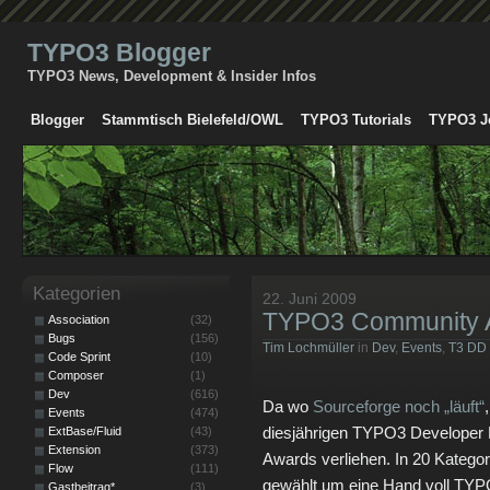
TYPO3 Blogger
TYPO3 News, Development & Insider Infos
Blogger
Stammtisch Bielefeld/OWL
TYPO3 Tutorials
TYPO3 J
Kategorien
22. Juni 2009
TYPO3 Community A
Association
(32)
Bugs
(156)
Tim Lochmüller
in
Dev
,
Events
,
T3 DD
Code Sprint
(10)
Composer
(1)
Dev
(616)
Da wo
Sourceforge noch „läuft“
Events
(474)
diesjährigen TYPO3 Develope
ExtBase/Fluid
(43)
Extension
(373)
Awards verliehen. In 20 Katego
Flow
(111)
gewählt um eine Hand voll TY
Gastbeitrag*
(3)