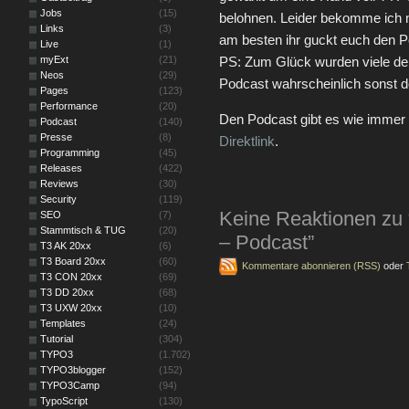
Jobs
(15)
belohnen. Leider bekomme ich ni
Links
(3)
am besten ihr guckt euch den P
Live
(1)
myExt
(21)
PS: Zum Glück wurden viele der
Neos
(29)
Podcast wahrscheinlich sonst 
Pages
(123)
Performance
(20)
Den Podcast gibt es wie immer
Podcast
(140)
Presse
(8)
Direktlink
.
Programming
(45)
Releases
(422)
Reviews
(30)
Security
(119)
Keine Reaktionen z
SEO
(7)
Stammtisch & TUG
(20)
– Podcast”
T3 AK 20xx
(6)
T3 Board 20xx
(60)
Kommentare abonnieren (RSS)
oder
T3 CON 20xx
(69)
T3 DD 20xx
(68)
T3 UXW 20xx
(10)
Templates
(24)
Tutorial
(304)
TYPO3
(1.702)
TYPO3blogger
(152)
TYPO3Camp
(94)
TypoScript
(130)