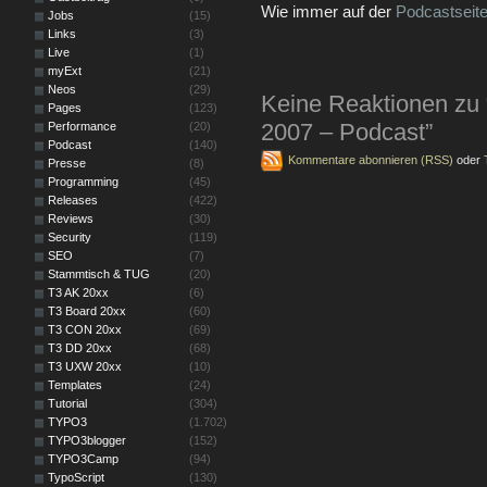
Wie immer auf der
Podcastseit
Jobs
(15)
Links
(3)
Live
(1)
myExt
(21)
Neos
(29)
Keine Reaktionen zu
Pages
(123)
2007 – Podcast”
Performance
(20)
Podcast
(140)
Kommentare abonnieren (RSS)
oder
Presse
(8)
Programming
(45)
Releases
(422)
Reviews
(30)
Security
(119)
SEO
(7)
Stammtisch & TUG
(20)
T3 AK 20xx
(6)
T3 Board 20xx
(60)
T3 CON 20xx
(69)
T3 DD 20xx
(68)
T3 UXW 20xx
(10)
Templates
(24)
Tutorial
(304)
TYPO3
(1.702)
TYPO3blogger
(152)
TYPO3Camp
(94)
TypoScript
(130)