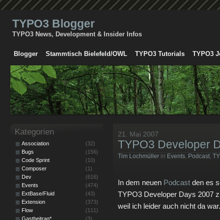
TYPO3 Blogger
TYPO3 News, Development & Insider Infos
Blogger
Stammtisch Bielefeld/OWL
TYPO3 Tutorials
TYPO3 J
Kategorien
21. Mai 2007
TYPO3 Developer D
Association
(32)
Bugs
(156)
Tim Lochmüller
in
Events
,
Podcast
,
T
Code Sprint
(10)
Composer
(1)
Dev
(616)
In dem neuen
Podcast
den es se
Events
(474)
TYPO3 Developer Days 2007 z
ExtBase/Fluid
(43)
Extension
(373)
weil ich leider auch nicht da war
Flow
(111)
Gastbeitrag*
(3)