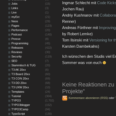
Ingmar Schlecht mit
Code Kicks
Jobs
(15)
Links
(3)
Jochen Rau)
Live
(1)
Andriy Kushnarov mit
Collabora
myExt
(21)
Renner)
Neos
(29)
Pages
(123)
Andreas Förthner mit
Improvin
Performance
(20)
by Robert Lemke)
Podcast
(140)
Presse
(8)
Tom Ilsinski mit
Versioning for
Programming
(45)
Karsten Dambekalns)
Releases
(422)
Reviews
(30)
Ich wünschen den Studis viel Er
Security
(119)
SEO
(7)
Sommer was von euch
Stammtisch & TUG
(20)
T3 AK 20xx
(6)
T3 Board 20xx
(60)
T3 CON 20xx
(69)
T3 DD 20xx
(68)
Keine Reaktionen z
T3 UXW 20xx
(10)
Projekte”
Templates
(24)
Tutorial
(304)
Kommentare abonnieren (RSS)
oder
TYPO3
(1.702)
TYPO3blogger
(152)
TYPO3Camp
(94)
TypoScript
(130)