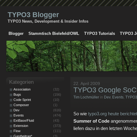
TYPO3 Blogger
TYPO3 News, Development & Insider Infos
Blogger
Stammtisch Bielefeld/OWL
TYPO3 Tutorials
TYPO3 J
Kategorien
22. April 2009
TYPO3 Google SoC 
Association
(32)
Bugs
(156)
Tim Lochmüller
in
Dev
,
Events
,
TYPO
Code Sprint
(10)
Composer
(1)
Dev
(616)
So wie
typo3.org heute berichte
Events
(474)
Summer of Code
angenommen. 
ExtBase/Fluid
(43)
Extension
(373)
liefen dazu in den letzten Woche
Flow
(111)
Gastbeitrag*
(3)