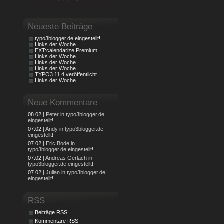
Neueste Beiträge
typo3blogger.de eingestellt!
Links der Woche…
EXT:calendarize Premium
Links der Woche…
Links der Woche…
Links der Woche…
TYPO3 11.4 veröffentlicht
Links der Woche…
Neue Kommentare
08.02
| Peter in typo3blogger.de
eingestellt!
07.02
| Andy in typo3blogger.de
eingestellt!
07.02
| Eric Bode in
typo3blogger.de eingestellt!
07.02
| Andreas Gerlach in
typo3blogger.de eingestellt!
07.02
| Julian in typo3blogger.de
eingestellt!
RSS
Beiträge RSS
Kommentare RSS