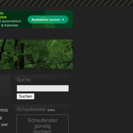
Suche
Schaufenster
TYPO3
(Info)
g.
“ und