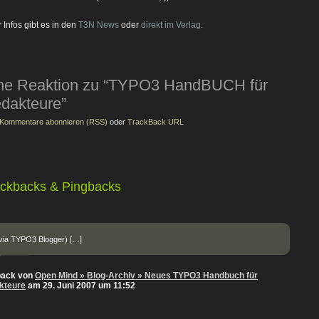
 Infos gibt es in den
T3N News
oder
direkt im Verlag
.
ne Reaktion zu “TYPO3 HandBUCH für
dakteure”
Kommentare abonnieren (RSS)
oder
TrackBack URL
ackbacks & Pingbacks
(via TYPO3 Blogger) […]
back von
Open Mind » Blog-Archiv » Neues TYPO3 Handbuch für
kteure
am 29. Juni 2007 um 11:52