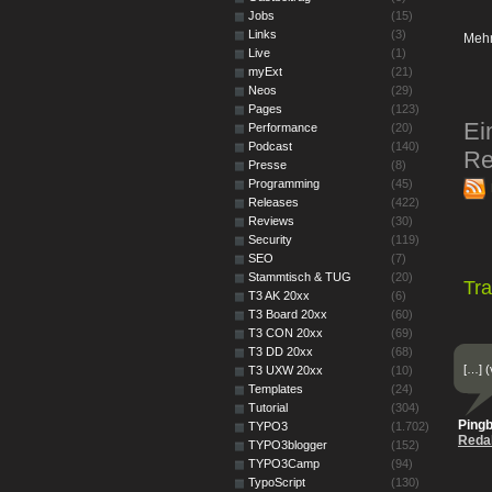
Jobs
(15)
Links
(3)
Mehr
Live
(1)
myExt
(21)
Neos
(29)
Pages
(123)
Ei
Performance
(20)
Podcast
(140)
Re
Presse
(8)
Programming
(45)
Releases
(422)
Reviews
(30)
Security
(119)
SEO
(7)
Stammtisch & TUG
(20)
Tr
T3 AK 20xx
(6)
T3 Board 20xx
(60)
T3 CON 20xx
(69)
T3 DD 20xx
(68)
[…] 
T3 UXW 20xx
(10)
Templates
(24)
Tutorial
(304)
Ping
TYPO3
(1.702)
Reda
TYPO3blogger
(152)
TYPO3Camp
(94)
TypoScript
(130)