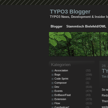
TYPO3 Blogger
TYPO3 News, Development & Insider I
Blogger
Stammtisch Bielefeld/OWL
Kategorien
28.
TY
Association
(32)
Bugs
(156)
Tim 
Code Sprint
(10)
Composer
(1)
Dev
(616)
So w
Events
(474)
ExtBase/Fluid
(43)
Reda
Extension
(373)
Them
Flow
(111)
weit
Gastbeitrag*
(3)