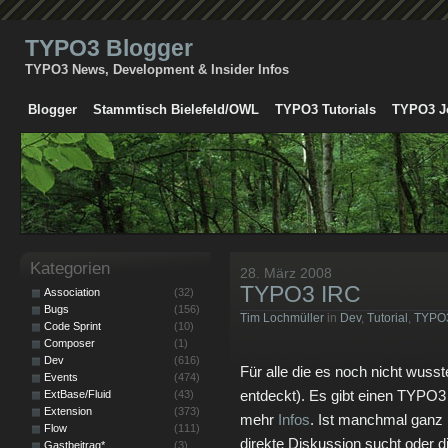
TYPO3 Blogger
TYPO3 News, Development & Insider Infos
Blogger
Stammtisch Bielefeld/OWL
TYPO3 Tutorials
TYPO3 J
Kategorien
28. März 2008
TYPO3 IRC
Association
(32)
Bugs
(156)
Tim Lochmüller
in
Dev
,
Tutorial
,
TYPO
Code Sprint
(10)
Composer
(1)
Dev
(616)
Für alle die es noch nicht wuss
Events
(474)
entdeckt). Es gibt einen TYPO3
ExtBase/Fluid
(43)
Extension
(373)
mehr
Infos
. Ist manchmal ganz
Flow
(111)
direkte Diskussion sucht oder die
Gastbeitrag*
(3)