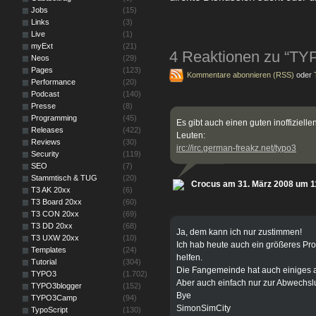
Jobs
(15)
Links
(3)
Live
(1)
myExt
(21)
4 Reaktionen zu “TY
Neos
(29)
Pages
(123)
Kommentare abonnieren (RSS)
oder
Performance
(20)
Podcast
(140)
Presse
(8)
Programming
(45)
Es gibt auch einen guten inoffiziell
Releases
(422)
Leuten:
Reviews
(30)
irc://irc.german-freakz.net/typo3
Security
(119)
SEO
(7)
Stammtisch & TUG
(20)
Crocus am 31. März 2008 um 1
T3 AK 20xx
(6)
T3 Board 20xx
(60)
T3 CON 20xx
(69)
T3 DD 20xx
(68)
Ja, dem kann ich nur zustimmen!
T3 UXW 20xx
(10)
Ich hab heute auch ein größeres Pr
Templates
(24)
helfen.
Tutorial
(304)
Die Fangemeinde hat auch einiges 
TYPO3
(1.702)
Aber auch einfach nur zur Abwechslu
TYPO3blogger
(152)
Bye
TYPO3Camp
(94)
SimonSimCity
TypoScript
(130)