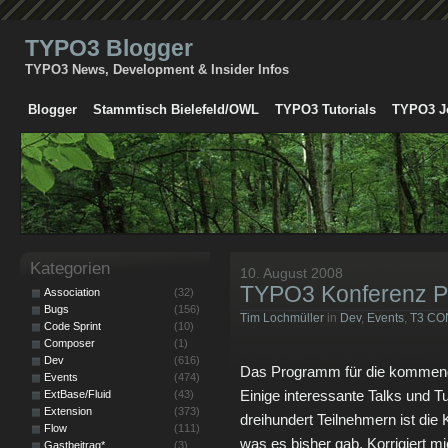
TYPO3 Blogger
TYPO3 News, Development & Insider Infos
Blogger
Stammtisch Bielefeld/OWL
TYPO3 Tutorials
TYPO3 J
Kategorien
10. August 2008
TYPO3 Konferenz P
Association
(32)
Bugs
(156)
Tim Lochmüller
in
Dev
,
Events
,
T3 CO
Code Sprint
(10)
Composer
(1)
Dev
(616)
Das Programm für die kommende
Events
(474)
Einige interessante Talks und Tu
ExtBase/Fluid
(43)
Extension
(373)
dreihundert Teilnehmern ist di
Flow
(111)
was es bisher gab. Korrigiert m
Gastbeitrag*
(3)