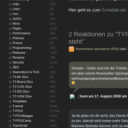
Jobs
(15)
Links
(3)
Hier geht es zum
Schedule de
Live
(1)
myExt
(21)
Neos
(29)
Pages
(123)
2 Reaktionen zu “T
Performance
(20)
Podcast
(140)
steht”
Presse
(8)
Programming
(45)
Kommentare abonnieren (RSS)
oder
Releases
(422)
Reviews
(30)
Security
(119)
SEO
(7)
Schade – leider sind mir die Tickets 
Stammtisch & TUG
(20)
mir aber solche finanziellen Sprünge
T3 AK 20xx
(6)
verlosungen/geschenke/wettbewerb
T3 Board 20xx
(60)
T3 CON 20xx
(69)
T3 DD 20xx
(68)
_Sven am 17. August 2008 um 
T3 UXW 20xx
(10)
Templates
(24)
Tutorial
(304)
TYPO3
(1.702)
Ja da gebe ich dir recht, das Ganz
TYPO3blogger
(152)
TYPO3Camp
(94)
zu tun, überall wird immer mehr Geld
TypoScript
(130)
Kleinere Betriebe können sich so etw