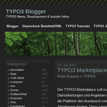
TYPO3 Blogger
TYPO3 News, Development & Insider Infos
Blogger
Stammtisch Bielefeld/OWL
TYPO3 Tutorials
TYPO3 J
Kategorien
19. Juli 2017
TYPO3 Marketplace 
Association
(32)
Bugs
(156)
Peter Kraume
in
TYPO3
Code Sprint
(10)
Composer
(1)
Dev
(616)
Der TYPO3 Marketplace soll zur 
Events
(474)
ExtBase/Fluid
(43)
Dienstleistungen und Angebote
Extension
(373)
die Plattform den Austausch zw
Flow
(111)
Abnehmern fördern. Denn wenn e
Gastbeitrag*
(3)