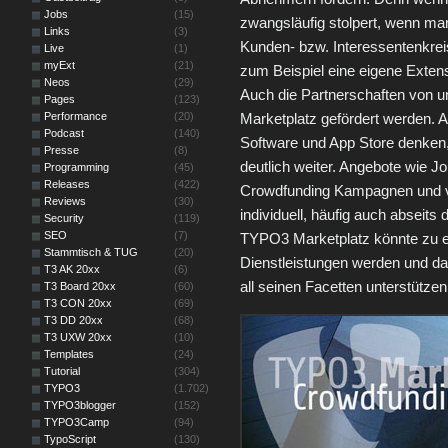
Jobs
(15)
zwangsläufig stolpert, wenn man
Links
(3)
Kunden- bzw. Interessentenkrei
Live
(1)
myExt
(21)
zum Beispiel eine eigene Exten
Neos
(29)
Auch die Partnerschaften von un
Pages
(123)
Performance
(20)
Marketplatz gefördert werden. 
Podcast
(140)
Software und App Store denken, 
Presse
(8)
deutlich weiter. Angebote wie Jo
Programming
(45)
Releases
(422)
Crowdfunding Kampagnen und vi
Reviews
(30)
individuell, häufig auch absei
Security
(119)
SEO
(7)
TYPO3 Marketplatz könnte zu ei
Stammtisch & TUG
(20)
Dienstleistungen werden und da
T3 AK 20xx
(6)
all seinen Facetten unterstütze
T3 Board 20xx
(60)
T3 CON 20xx
(69)
T3 DD 20xx
(68)
T3 UXW 20xx
(10)
Templates
(24)
Tutorial
(304)
TYPO3
(1.702)
TYPO3blogger
(152)
TYPO3Camp
(94)
TypoScript
(130)