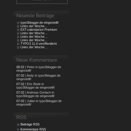
Neueste Beiträge
typo3blogger.de eingestellt!
Links der Woche…
EXT:calendarize Premium
Links der Woche…
Links der Woche…
Links der Woche…
TYPO3 11.4 veröffentlicht
Links der Woche…
Neue Kommentare
08.02
| Peter in typo3blogger.de
eingestellt!
07.02
| Andy in typo3blogger.de
eingestellt!
07.02
| Eric Bode in
typo3blogger.de eingestellt!
07.02
| Andreas Gerlach in
typo3blogger.de eingestellt!
07.02
| Julian in typo3blogger.de
eingestellt!
RSS
Beiträge RSS
Kommentare RSS