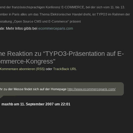
end der französischsprachigen Konferenz E-COMMERCE, bei der sich vom 11. bis 13.
mber in Paris alles um das Thema Elektronischer Handel dreht, ist TYPO3 im Rahmen der
nstaltung „Open Source CMS und E-Commerce“ präsent
te: Mehr Infos gibts bei
ecommerceparis.com
ne Reaktion zu “TYPO3-Präsentation auf E-
mmerce-Kongress”
Kommentare abonnieren (RSS)
oder
TrackBack URL
r zu der Messe findet sich auf der Homepage
http://www.ecommerceparis.com/
maxhb am 11. September 2007 um 22:01