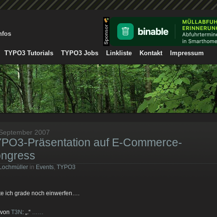
nfos
TYPO3 Tutorials
TYPO3 Jobs
Linkliste
Kontakt
Impressum
 September 2007
PO3-Präsentation auf E-Commerce-
ngress
Lochmüller
in
Events
,
TYPO3
te ich grade noch einwerfen….
t von
T3N
: „
.“
……