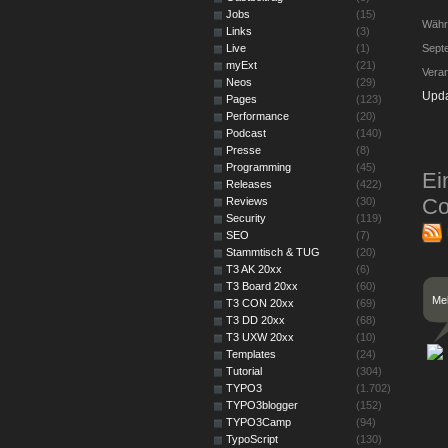
Jobs
(15)
Währ
Links
(3)
Live
(1)
Septe
myExt
(21)
Vera
Neos
(29)
Upda
Pages
(123)
Performance
(20)
Podcast
(140)
Presse
(8)
Programming
(45)
Ei
Releases
(422)
Co
Reviews
(30)
Security
(119)
SEO
(7)
Stammtisch & TUG
(20)
T3 AK 20xx
(6)
T3 Board 20xx
(60)
Meh
T3 CON 20xx
(69)
T3 DD 20xx
(68)
T3 UXW 20xx
(10)
Templates
(24)
Tutorial
(304)
TYPO3
(1.702)
TYPO3blogger
(152)
TYPO3Camp
(94)
TypoScript
(130)