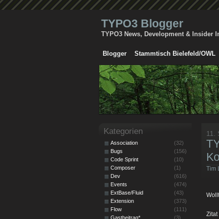
TYPO3 Blogger
TYPO3 News, Development & Insider I
Blogger
Stammtisch Bielefeld/OWL
Kategorien
11.
TY
Association
(32)
Bugs
(156)
Ko
Code Sprint
(10)
Composer
(1)
Tim 
Dev
(616)
Events
(474)
ExtBase/Fluid
(43)
Woll
Extension
(373)
Flow
(111)
Zita
Gastbeitrag*
(3)