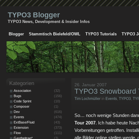
TYPO3 Blogger
TYPO3 News, Development & Insider Infos
Blogger
Stammtisch Bielefeld/OWL
TYPO3 Tutorials
TYPO3 J
Kategorien
26. Januar 2007
TYPO3 Snowboard 
Association
(32)
Bugs
(156)
Tim Lochmüller
in
Events
,
TYPO3
,
TY
Code Sprint
(10)
Composer
(1)
Dev
(616)
So… noch wenige Stunden dann
Events
(474)
Tour 2007
. Ich habe heute Nach
ExtBase/Fluid
(43)
Extension
(373)
Vorbereitungen getroffen. Install
Flow
(111)
alle Bilder online stellen werde
Gastbeitrag*
(3)