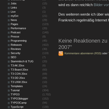
Jobs
(15)
wird es dann reichlich
Bilder v
Links
(3)
Live
(1)
Des weiteren werde ich über wi
myExt
(21)
Frankreich regelmäßig Internet 
Neos
(29)
Pages
(123)
Performance
(20)
Podcast
(140)
Presse
(8)
Keine Reaktionen z
Programming
(45)
Releases
(422)
2007”
Reviews
(30)
Security
(119)
Kommentare abonnieren (RSS)
oder
SEO
(7)
Stammtisch & TUG
(20)
T3 AK 20xx
(6)
T3 Board 20xx
(60)
T3 CON 20xx
(69)
T3 DD 20xx
(68)
T3 UXW 20xx
(10)
Templates
(24)
Tutorial
(304)
TYPO3
(1.702)
TYPO3blogger
(152)
TYPO3Camp
(94)
TypoScript
(130)