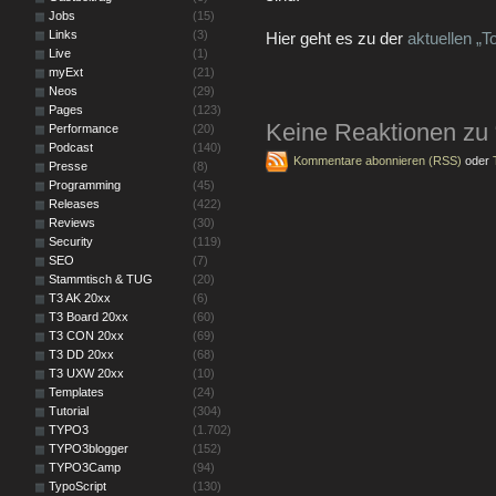
Jobs
(15)
Links
(3)
Hier geht es zu der
aktuellen „T
Live
(1)
myExt
(21)
Neos
(29)
Pages
(123)
Keine Reaktionen zu 
Performance
(20)
Podcast
(140)
Kommentare abonnieren (RSS)
oder
Presse
(8)
Programming
(45)
Releases
(422)
Reviews
(30)
Security
(119)
SEO
(7)
Stammtisch & TUG
(20)
T3 AK 20xx
(6)
T3 Board 20xx
(60)
T3 CON 20xx
(69)
T3 DD 20xx
(68)
T3 UXW 20xx
(10)
Templates
(24)
Tutorial
(304)
TYPO3
(1.702)
TYPO3blogger
(152)
TYPO3Camp
(94)
TypoScript
(130)