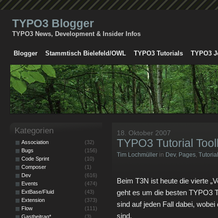
TYPO3 Blogger
TYPO3 News, Development & Insider Infos
Blogger
Stammtisch Bielefeld/OWL
TYPO3 Tutorials
TYPO3 J
Kategorien
18. Oktober 2007
TYPO3 Tutorial Too
Association
(32)
Bugs
(156)
Tim Lochmüller
in
Dev
,
Pages
,
Tutoria
Code Sprint
(10)
Composer
(1)
Dev
(616)
Beim T3N ist heute die vierte „
Events
(474)
geht es um die besten TYPO3 Tu
ExtBase/Fluid
(43)
Extension
(373)
sind auf jeden Fall dabei, wobei 
Flow
(111)
sind.
Gastbeitrag*
(3)