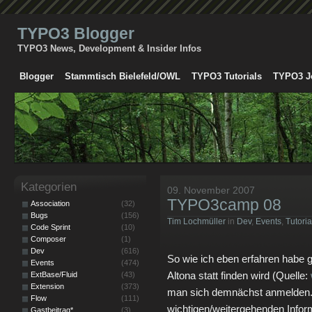
TYPO3 Blogger
TYPO3 News, Development & Insider Infos
Blogger
Stammtisch Bielefeld/OWL
TYPO3 Tutorials
TYPO3 J
Kategorien
09. November 2007
TYPO3camp 08
Association
(32)
Bugs
(156)
Tim Lochmüller
in
Dev
,
Events
,
Tutoria
Code Sprint
(10)
Composer
(1)
Dev
(616)
So wie ich eben erfahren habe
Events
(474)
Altona statt finden wird (Quelle:
ExtBase/Fluid
(43)
Extension
(373)
man sich demnächst anmelden. 
Flow
(111)
wichtigen/weitergehenden Inform
Gastbeitrag*
(3)