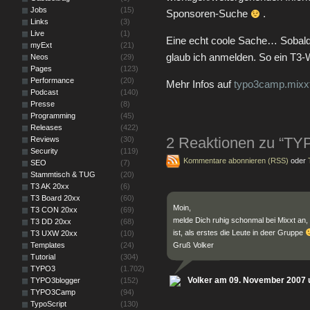
Jobs
(15)
Sponsoren-Suche
.
Links
(3)
Live
(1)
Eine echt coole Sache… Sobald 
myExt
(21)
glaub ich anmelden. So ein T3
Neos
(29)
Pages
(123)
Performance
(20)
Mehr Infos auf
typo3camp.mixx
Podcast
(140)
Presse
(8)
Programming
(45)
Releases
(422)
2 Reaktionen zu “T
Reviews
(30)
Security
(119)
Kommentare abonnieren (RSS)
oder
SEO
(7)
Stammtisch & TUG
(20)
T3 AK 20xx
(6)
T3 Board 20xx
(60)
Moin,
T3 CON 20xx
(69)
melde Dich ruhig schonmal bei Mixxt an, 
T3 DD 20xx
(68)
ist, als erstes die Leute in deer Gruppe
T3 UXW 20xx
(10)
Templates
(24)
Gruß Volker
Tutorial
(304)
TYPO3
(1.702)
Volker am 09. November 2007 
TYPO3blogger
(152)
TYPO3Camp
(94)
TypoScript
(130)