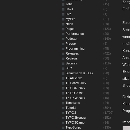
Zeit
Jobs
(15)
Einf
Links
(3)
Live
(1)
myExt
(21)
Zus
Neos
(29)
Pages
(123)
Seba
Performance
(20)
wenn
Podcast
(140)
Presse
(8)
erzä
Programming
(45)
Konz
Releases
(422)
Ansc
Reviews
(30)
Security
(119)
Währ
SEO
(7)
Exte
Stammtisch & TUG
(20)
T3 AK 20xx
(6)
sitz
T3 Board 20xx
(60)
Slid
T3 CON 20xx
(69)
T3 DD 20xx
(68)
Fazi
T3 UXW 20xx
(10)
Templates
(24)
Klas
Tutorial
(304)
Pro
TYPO3
(1.702)
TYPO3blogger
(152)
Impr
TYPO3Camp
(94)
TypoScript
(130)