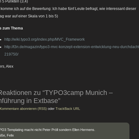
n 5 Punkten (3,4)
 komme ich auf die Bewertung: Ich habe fünf Leute befragt, wie interessant dieser
rag war auf einer Skala von 1 bis 5)
ks zum Thema
http://wiki.typo3.org/index.php/MVC_Framework
http://t3n.de/magazin/typo3-mvc-konzept-extension-entwicklung-neu-durchdacht
219750/
rs, Alex
Reaktionen zu “TYPO3camp Munich –
nführung in Extbase”
Kommentare abonnieren (RSS)
oder
TrackBack URL
O3 Templating macht nicht Peter Pröll sondern Ellen Hermens.
ße, Felix