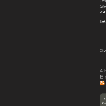
3 vo
(Wie
Vort
Lin
Chee
4 
Ei
TYP
Grü