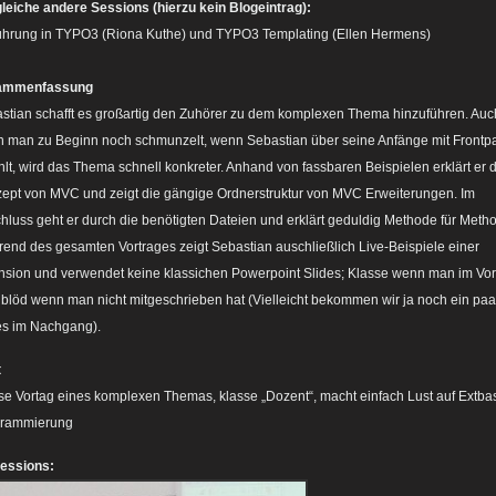
gleiche andere Sessions (hierzu kein Blogeintrag):
ührung in TYPO3 (Riona Kuthe) und TYPO3 Templating (Ellen Hermens)
ammenfassung
stian schafft es großartig den Zuhörer zu dem komplexen Thema hinzuführen. Auc
 man zu Beginn noch schmunzelt, wenn Sebastian über seine Anfänge mit Frontp
hlt, wird das Thema schnell konkreter. Anhand von fassbaren Beispielen erklärt er 
ept von MVC und zeigt die gängige Ordnerstruktur von MVC Erweiterungen. Im
hluss geht er durch die benötigten Dateien und erklärt geduldig Methode für Meth
end des gesamten Vortrages zeigt Sebastian auschließlich Live-Beispiele einer
nsion und verwendet keine klassichen Powerpoint Slides; Klasse wenn man im Vor
t, blöd wenn man nicht mitgeschrieben hat (Vielleicht bekommen wir ja noch ein paa
es im Nachgang).
t
se Vortag eines komplexen Themas, klasse „Dozent“, macht einfach Lust auf Extba
grammierung
essions: