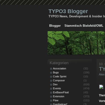
TYPO3 Blogger
TYPO3 News, Development & Insider I
Blogger
Stammtisch Bielefeld/OWL
Kategorien
10.
TY
Association
(32)
Bugs
(156)
Alex
Code Sprint
(10)
Composer
(1)
Dev
(616)
Events
(474)
ExtBase/Fluid
(43)
The
Extension
(373)
Flow
(111)
Vort
Gastbeitrag*
(3)