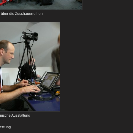
k über die Zuschauerreihen
nische Ausstattung
ertung