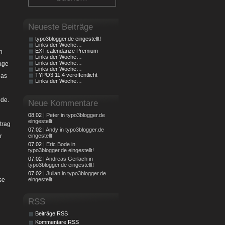
Neueste Beiträge
typo3blogger.de eingestellt!
Links der Woche…
EXT:calendarize Premium
h
Links der Woche…
Links der Woche…
age
Links der Woche…
TYPO3 11.4 veröffentlicht
das
Links der Woche…
ode.
Neue Kommentare
08.02
| Peter in typo3blogger.de
eingestellt!
trag
07.02
| Andy in typo3blogger.de
r
eingestellt!
07.02
| Eric Bode in
typo3blogger.de eingestellt!
07.02
| Andreas Gerlach in
typo3blogger.de eingestellt!
07.02
| Julian in typo3blogger.de
se
eingestellt!
RSS
Beiträge RSS
Kommentare RSS