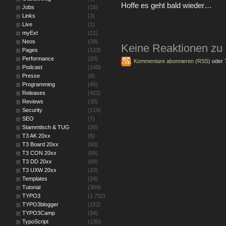
Hoffe es geht bald wieder…
Jobs
(15)
Links
(3)
Live
(1)
myExt
(21)
Neos
(29)
Keine Reaktionen zu “
Pages
(123)
Performance
(20)
Kommentare abonnieren (RSS)
oder
Podcast
(140)
Presse
(8)
Programming
(45)
Releases
(422)
Reviews
(30)
Security
(119)
SEO
(7)
Stammtisch & TUG
(20)
T3 AK 20xx
(6)
T3 Board 20xx
(60)
T3 CON 20xx
(69)
T3 DD 20xx
(68)
T3 UXW 20xx
(10)
Templates
(24)
Tutorial
(304)
TYPO3
(1.702)
TYPO3blogger
(152)
TYPO3Camp
(94)
TypoScript
(130)