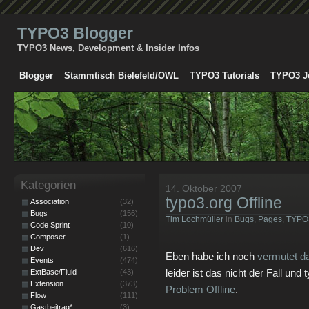
TYPO3 Blogger
TYPO3 News, Development & Insider Infos
Blogger
Stammtisch Bielefeld/OWL
TYPO3 Tutorials
TYPO3 J
Kategorien
14. Oktober 2007
typo3.org Offline
Association
(32)
Bugs
(156)
Tim Lochmüller
in
Bugs
,
Pages
,
TYPO
Code Sprint
(10)
Composer
(1)
Dev
(616)
Eben habe ich noch
vermutet d
Events
(474)
leider ist das nicht der Fall un
ExtBase/Fluid
(43)
Extension
(373)
Problem Offline
.
Flow
(111)
Gastbeitrag*
(3)