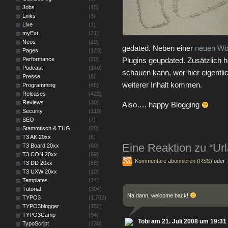
Jobs
(15)
Links
(3)
Live
(1)
myExt
(21)
Neos
(29)
gedated. Neben einer
neuen Wo
Pages
(123)
Performance
(20)
Plugins geupdated. Zusätzlich 
Podcast
(140)
schauen kann, wer hier eigentlic
Presse
(8)
weiterer Inhalt kommen.
Programming
(45)
Releases
(422)
Reviews
(30)
Also…. happy Blogging
Security
(119)
SEO
(7)
Stammtisch & TUG
(20)
T3 AK 20xx
(6)
Eine Reaktion zu “Ur
T3 Board 20xx
(60)
T3 CON 20xx
(69)
Kommentare abonnieren (RSS)
oder
T3 DD 20xx
(68)
T3 UXW 20xx
(10)
Templates
(24)
Tutorial
(304)
Na dann, welcome back!
TYPO3
(1.702)
TYPO3blogger
(152)
TYPO3Camp
(94)
Tobi am 21. Juli 2008 um 19:31
TypoScript
(130)