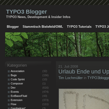
TYPO3 Blogger
TYPO3 News, Development & Insider Infos
Blogger
Stammtisch Bielefeld/OWL
TYPO3 Tutorials
TYPO3 J
Kategorien
21. Juli 2008
Urlaub Ende und Up
Association
(32)
Bugs
(156)
Tim Lochmüller
in
TYPO3blogge
Code Sprint
(10)
Composer
(1)
Dev
(616)
Events
(474)
ExtBase/Fluid
(43)
Extension
(373)
Flow
(111)
Gastbeitrag*
(3)