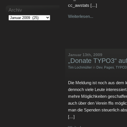
cc_awstats […]
Archiv
Weiterlesen...
Januar 13th, 2009
„Donate TYPO3“ auf
Tim Lochmüller
in
Dev
,
Pages
,
TYPO3
Die Meldung ist noch aus dem le
dennoch viele Leute interessier
mehre Möglichkeiten geschaffen
auch über den Verein ffis mögli
man die Spenden steuerlich abs
[…]