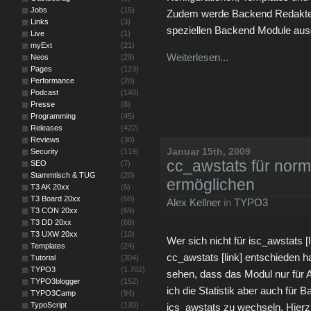
Jobs
(15)
Zudem werde Backend Redakteur
Links
(3)
speziellen Backend Module ausg
Live
(1)
myExt
(21)
Weiterlesen...
Neos
(29)
Pages
(123)
Performance
(20)
Podcast
(140)
Presse
(8)
Programming
(45)
Releases
(422)
Reviews
(30)
Januar 15th, 2009
Security
(119)
cc_awstats für nor
SEO
(7)
Stammtisch & TUG
(20)
ermöglichen
T3 AK 20xx
(6)
T3 Board 20xx
(60)
Alex Kellner
in
TYPO3
T3 CON 20xx
(69)
T3 DD 20xx
(68)
T3 UXW 20xx
(10)
Wer sich nicht für isc_awstats [
Templates
(24)
cc_awstats [link] entschieden h
Tutorial
(304)
TYPO3
(1.702)
sehen, dass das Modul nur für A
TYPO3blogger
(152)
ich die Statistik aber auch für
TYPO3Camp
(94)
TypoScript
(130)
ics_awstats zu wechseln. Hierzu