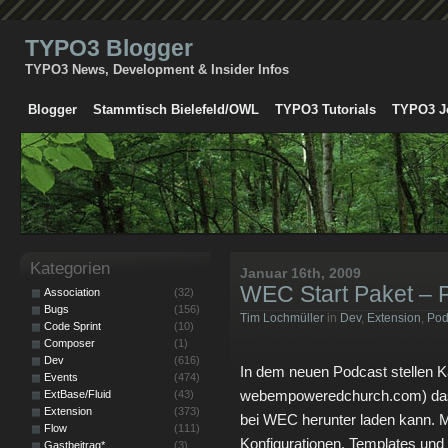
TYPO3 Blogger
TYPO3 News, Development & Insider Infos
Blogger
Stammtisch Bielefeld/OWL
TYPO3 Tutorials
TYPO3 J
Kategorien
Januar 16th, 2009
WEC Start Paket – 
Association
(32)
Bugs
(156)
Tim Lochmüller
in
Dev
,
Extension
,
Pod
Code Sprint
(10)
Composer
(1)
Dev
(616)
In dem neuen Podcast stellen K
Events
(474)
webempoweredchurch.com) das
ExtBase/Fluid
(43)
Extension
(373)
bei WEC herunter laden kann. Mi
Flow
(111)
Konfigurationen, Templates und Ex
Gastbeitrag*
(3)