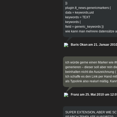
}}
plugin.tt_news.genericmarkers {
data = keywords,uid
keywords = TEXT
keywords {
field = generic_keywords }}
wie kann man mehrere datensätze
Baris Okan am 21. Januar 201
ich würde gerne einen Marker wie #
generieren – dieser soll aber rein di
beinhalten nicht die Auszeichnung (
Ich schaffe es den Link per Hand mi
als Typolink also realurl mäßig. Kan
Franz am 25. Mai 2010 um 12:0
SUPER EXTENSION, ABER WIE SC
SEARCH TEMPLATE AUSGIBT??