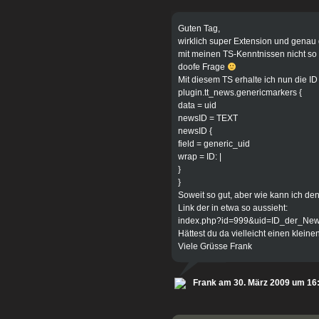
Guten Tag,
wirklich super Extension und genau 
mit meinen TS-Kenntnissen nicht so 
doofe Frage
Mit diesem TS erhalte ich nun die ID
plugin.tt_news.genericmarkers {
data = uid
newsID = TEXT
newsID {
field = generic_uid
wrap = ID: |
}
}
Soweit so gut, aber wie kann ich de
Link der in etwa so aussieht:
index.php?id=999&uid=ID_der_Ne
Hättest du da vielleicht einen kleine
Viele Grüsse Frank
Frank am 30. März 2009 um 16