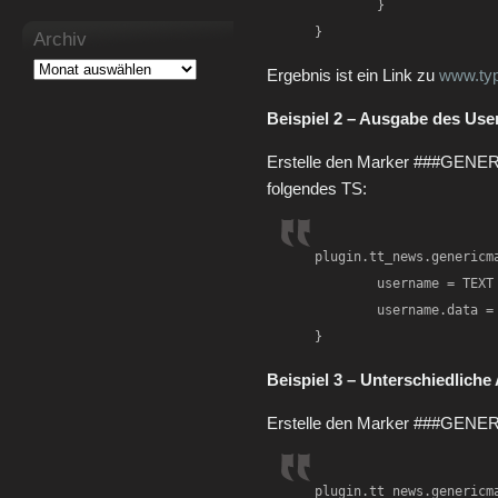
	}

}
Archiv
Ergebnis ist ein Link zu
www.typ
Beispiel 2 – Ausgabe des Us
Erstelle den Marker ###GEN
folgendes TS:
plugin.tt_news.genericma
	username = TEXT

	username.data = TSFE:fe_users|username

}
Beispiel 3 – Unterschiedlich
Erstelle den Marker ###GENE
plugin.tt_news.genericma