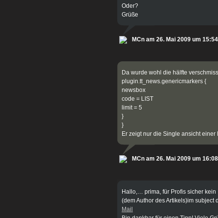
Oder?
Grüße
MCn am 26. Mai 2009 um 15:54
Da wurde wohl die hälfte verschmis
plugin.tt_news.genericmarkers {
newsbox
code = LIST
limit = 5
}
}
Er zeigt nur die Single ansicht einer
MCn am 26. Mai 2009 um 16:08
Hallo,… prima, für Profis sicher kei
(dem Author des Artikels)im subject
Mail
Bin dankbar für einen Tipp! Viele G