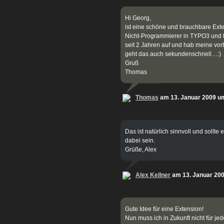
Hi Georg,
ist eine schöne und brauchbare Exte
Nicht-Programmierer in TYPO3 und t
seit 2 Jahren auf und hab meine vor
geht das auch sekundenschnell…:)
Gruß
Thomas
Thomas
am 13. Januar 2009 u
Das ist natürlich sinnvoll und sollte
dabei sein.
Grüße, Alex
Alex Kellner
am 13. Januar 20
Gute Idee für eine Extension!
Nun muss ich in Zukunft nicht für je