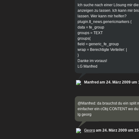
Ich suche nach einer Lösung mir die
anzeigen zu lassen. Ich kann mir bi
lassen. Wer kann mir helfen?
plugin.tt_news.genericmarkers {
data = fe_group
groups = TEXT
groups{
field = generic_fe_group
wrap = Berechtigte Verteiler: |
}
Danke im voraus!
LG Manfred
Manfred am 24. März 2009 um 
@Manfred: da brauchst du ein spli
einfacher ein cObj CONTENT wo du a
lg georg
Georg
am 24. März 2009 um 15