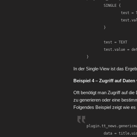
	SINGLE {

		test = TEXT

		test.value = abc

	}

	test = TEXT

	test.value = def

}
In der Single-View ist das Ergeb
Beispiel 4 – Zugriff auf Daten
Oft benötigt man Zugriff auf di
zu generieren oder eine bestim
Folgendes Beispiel zeigt wie es 
plugin.tt_news.genericma
	data = title,uid
