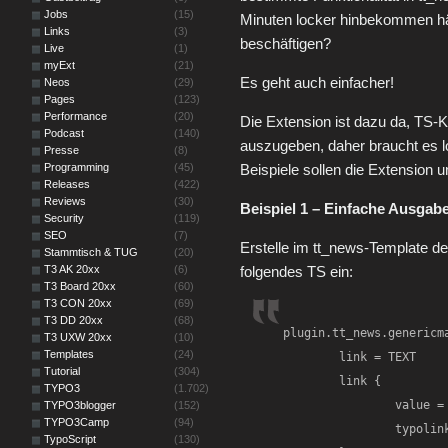
Jobs
(15)
Minuten locker hinbekommen hät
Links
(3)
beschäftigen?
Live
(1)
myExt
(21)
Es geht auch einfacher!
Neos
(29)
Pages
(123)
Performance
(20)
Die Extension ist dazu da, TS-K
Podcast
(140)
auszugeben, daher braucht es 
Presse
(8)
Programming
(45)
Beispiele sollen die Extension 
Releases
(422)
Reviews
(30)
Beispiel 1 – Einfache Ausgabe
Security
(119)
SEO
(7)
Erstelle im tt_news-Template
Stammtisch & TUG
(20)
T3 AK 20xx
(6)
folgendes TS ein:
T3 Board 20xx
(60)
T3 CON 20xx
(69)
T3 DD 20xx
(68)
plugin.tt_news.genericma
T3 UXW 20xx
(10)
Templates
(24)
	link = TEXT

Tutorial
(304)
	link {

TYPO3
(1.702)
		value = Important link

TYPO3blogger
(152)
TYPO3Camp
(94)
		typolink.parameter = www.typo3.org

TypoScript
(130)