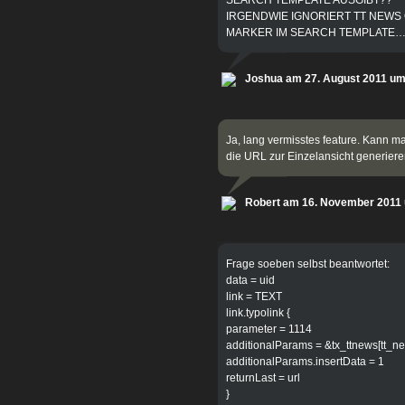
IRGENDWIE IGNORIERT TT NEWS
MARKER IM SEARCH TEMPLATE….
Joshua am 27. August 2011 um
Ja, lang vermisstes feature. Kann ma
die URL zur Einzelansicht generier
Robert am 16. November 2011
Frage soeben selbst beantwortet:
data = uid
link = TEXT
link.typolink {
parameter = 1114
additionalParams = &tx_ttnews[tt_ne
additionalParams.insertData = 1
returnLast = url
}