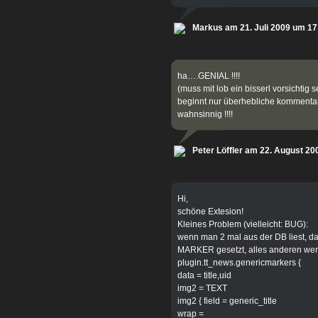
Markus am 21. Juli 2009 um 17
ha….GENIAL !!!!
(muss mit lob ein bisserl vorsichtig s
beginnt nur überhebliche kommentare l
wahnsinnig !!!!
Peter Löffler am 22. August 2
Hi,
schöne Extesion!
Kleines Problem (vielleicht: BUG):
wenn man 2 mal aus der DB liest, dan
MARKER gesetzt, alles anderen wer
plugin.tt_news.genericmarkers {
data = title,uid
img2 = TEXT
img2 { field = generic_title
wrap =