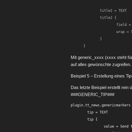
	title2 = TEXT

	title2 {

		field = generic_title

		wrap = Title again: |

	}

}
Mit generic_xxxx (xxxx steht fü
auf alles gewünschte zugreifen.
Beispiel 5 – Erstellung eines Ti
Das letzte Beispiel erstellt rein
###GENERIC_TIP###
plugin.tt_news.genericmarkers 
	tip = TEXT

	tip {

		value = Send this page to a friend
