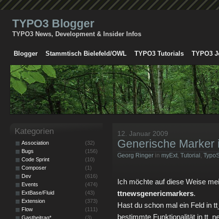
TYPO3 Blogger
TYPO3 News, Development & Insider Infos
Blogger
Stammtisch Bielefeld/OWL
TYPO3 Tutorials
TYPO3 J
Kategorien
12. Januar 2009
Generische Marker 
Association
(32)
Bugs
(156)
Georg Ringer
in
myExt
,
Tutorial
,
TypoS
Code Sprint
(10)
Composer
(1)
Dev
(616)
Ich möchte auf diese Weise mei
Events
(474)
ttnewsgenericmarkers
.
ExtBase/Fluid
(43)
Extension
(373)
Hast du schon mal ein Feld in 
Flow
(111)
bestimmte Funktionalität in tt_n
Gastbeitrag*
(3)