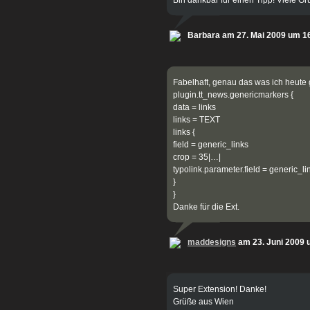
Barbara am 27. Mai 2009 um 1
Fabelhaft, genau das was ich heute
plugin.tt_news.genericmarkers {
data = links
links = TEXT
links {
field = generic_links
crop = 35|…|
typolink.parameter.field = generic_li
}
}
Danke für die Ext.
maddesigns
am 23. Juni 2009 
Super Extension! Danke!
Grüße aus Wien