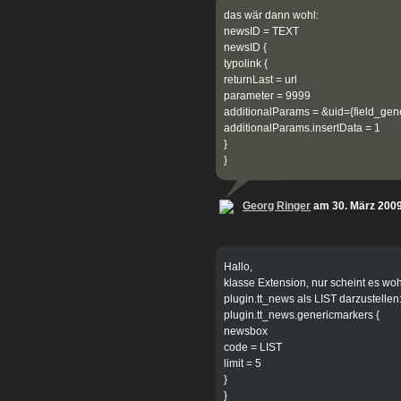
das wär dann wohl:
newsID = TEXT
newsID {
typolink {
returnLast = url
parameter = 9999
additionalParams = &uid={field_gen
additionalParams.insertData = 1
}
}
Georg Ringer
am 30. März 200
Hallo,
klasse Extension, nur scheint es woh
plugin.tt_news als LIST darzustellen
plugin.tt_news.genericmarkers {
newsbox
code = LIST
limit = 5
}
}