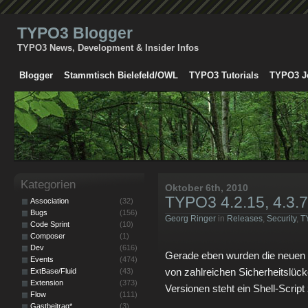
TYPO3 Blogger
TYPO3 News, Development & Insider Infos
Blogger
Stammtisch Bielefeld/OWL
TYPO3 Tutorials
TYPO3 J
Kategorien
Oktober 6th, 2010
TYPO3 4.2.15, 4.3.7
Association
(32)
Bugs
(156)
Georg Ringer
in
Releases
,
Security
,
T
Code Sprint
(10)
Composer
(1)
Dev
(616)
Gerade eben wurden die neuen 
Events
(474)
von zahlreichen Sicherheitslücke
ExtBase/Fluid
(43)
Extension
(373)
Versionen steht ein Shell-Script
Flow
(111)
Gastbeitrag*
(3)