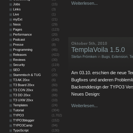
Weiterlesen...
Jobs
(15)
Links
(3)
Live
(1)
myExt
(21)
Neos
(29)
Pages
(123)
Performance
(20)
Podcast
(140)
Oktober 5th, 2010
Presse
(8)
TemplaVoila 1.5.0
Programming
(45)
Releases
(422)
Stefan Frömken
in
Bugs
,
Extension
,
T
Reviews
(30)
Security
(119)
SEO
(7)
Am 03.10. erschien die neue Te
Stammtisch & TUG
(20)
Bugfixes und anderen Probleml
T3 AK 20xx
(6)
T3 Board 20xx
(60)
Backenddesign der TYPO3 Versi
T3 CON 20xx
(69)
Neues Design:
T3 DD 20xx
(68)
T3 UXW 20xx
(10)
Weiterlesen...
Templates
(24)
Tutorial
(304)
TYPO3
(1.702)
TYPO3blogger
(152)
TYPO3Camp
(94)
TypoScript
(130)