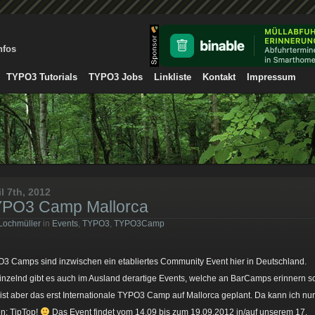
nfos
TYPO3 Tutorials
TYPO3 Jobs
Linkliste
Kontakt
Impressum
il 7th, 2012
PO3 Camp Mallorca
Lochmüller
in
Events
,
TYPO3
,
TYPO3Camp
3 Camps sind inzwischen ein etabliertes Community Event hier in Deutschland.
inzelnd gibt es auch im Ausland derartige Events, welche an BarCamps erinnern so
ist aber das erst Internationale TYPO3 Camp auf Mallorca geplant. Da kann ich nur
n: TipTop!
Das Event findet vom 14.09 bis zum 19.09.2012 in/auf unserem 17.