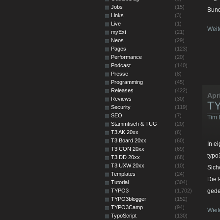
Jobs
(15)
Bund
Links
(3)
Live
(1)
Weit
myExt
(21)
Neos
(29)
Pages
(123)
Performance
(20)
Podcast
(140)
Presse
(8)
Programming
(45)
Releases
(422)
Apr
Reviews
(30)
TY
Security
(119)
SEO
(7)
Tim 
Stammtisch & TUG
(20)
T3 AK 20xx
(6)
T3 Board 20xx
(60)
In e
T3 CON 20xx
(69)
typo
T3 DD 20xx
(68)
T3 UXW 20xx
(10)
Sich
Templates
(24)
Die 
Tutorial
(304)
TYPO3
(1.702)
gede
TYPO3blogger
(152)
TYPO3Camp
(94)
Weit
TypoScript
(130)