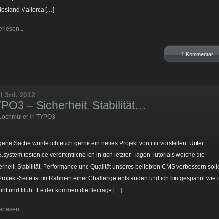
esland Mallorca […]
erlesen...
1 Kommentar
il 3rd, 2012
PO3 – Sicherheit, Stabilität…
Lochmüller
in
TYPO3
igene Sache würde ich euch gerne ein neues Projekt von mir vorstellen. Unter
3.system-testen.de veröffentliche ich in den letzten Tagen Tutorials welche die
erheit, Stabilität, Performance und Qualität unseres beliebten CMS verbessern soll
Projekt-Seite ist im Rahmen einer Challenge entstanden und ich bin gespannt wie 
iht und blüht. Leider kommen die Beiträge […]
erlesen...