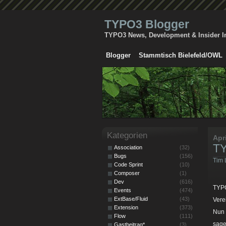
TYPO3 Blogger
TYPO3 News, Development & Insider I
Blogger
Stammtisch Bielefeld/OWL
Kategorien
Apr
TY
Association
(32)
Bugs
(156)
Tim 
Code Sprint
(10)
Composer
(1)
Dev
(616)
TYPO
Events
(474)
ExtBase/Fluid
(43)
Vere
Extension
(373)
Nun 
Flow
(111)
sage
Gastbeitrag*
(3)