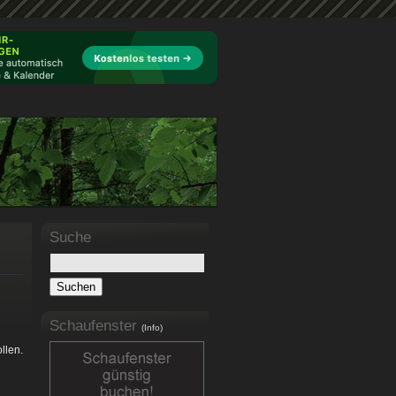
Suche
Schaufenster
(Info)
llen.