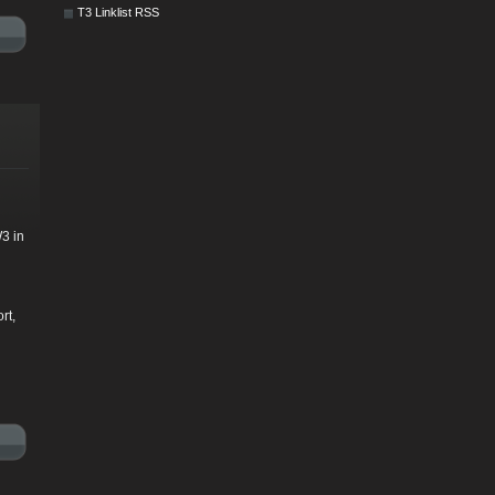
T3 Linklist RSS
3 in
rt,