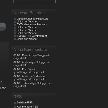
Neueste Beiträge
typo3blogger.de eingestellt!
Links der Woche…
EXT:calendarize Premium
Links der Woche…
Links der Woche…
Links der Woche…
TYPO3 11.4 veröffentlicht
Links der Woche…
Neue Kommentare
08.02
| Peter in typo3blogger.de
eingestellt!
07.02
| Andy in typo3blogger.de
eingestellt!
07.02
| Eric Bode in
typo3blogger.de eingestellt!
07.02
| Andreas Gerlach in
typo3blogger.de eingestellt!
en.
07.02
| Julian in typo3blogger.de
eingestellt!
diese
RSS
Beiträge RSS
Kommentare RSS