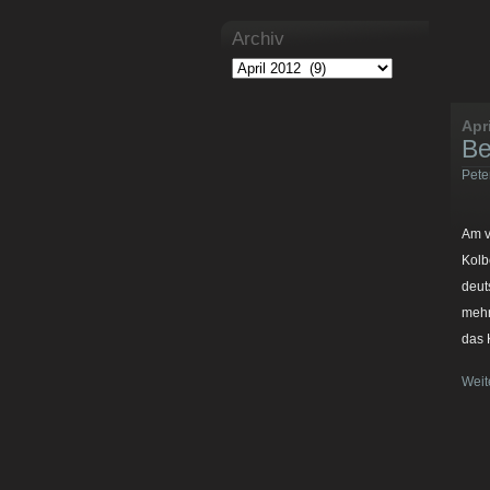
Archiv
Apr
Be
Pete
Am v
Kolb
deut
mehr
das 
Weit