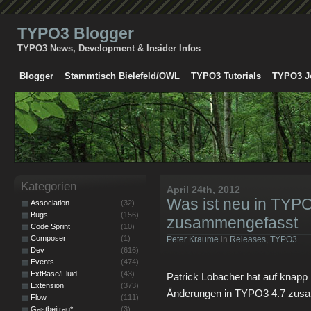
TYPO3 Blogger
TYPO3 News, Development & Insider Infos
Blogger
Stammtisch Bielefeld/OWL
TYPO3 Tutorials
TYPO3 J
Kategorien
April 24th, 2012
Was ist neu in TYPO
Association
(32)
Bugs
(156)
zusammengefasst
Code Sprint
(10)
Composer
(1)
Peter Kraume
in
Releases
,
TYPO3
Dev
(616)
Events
(474)
ExtBase/Fluid
(43)
Patrick Lobacher hat auf knapp
Extension
(373)
Änderungen in TYPO3 4.7 zusa
Flow
(111)
Gastbeitrag*
(3)