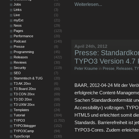
Weiterlesen...
Jobs
(15)
Links
(3)
Live
(1)
myExt
(21)
Neos
(29)
Pages
(123)
Performance
(20)
Podcast
(140)
April 24th, 2012
Presse
(8)
Presse: Standardkonfo
Programming
(45)
Releases
(422)
TYPO3 Version 4.7
Reviews
(30)
Security
(119)
Peter Kraume
in
Presse
,
Releases
,
T
SEO
(7)
Stammtisch & TUG
(20)
T3 AK 20xx
(6)
BAAR, 2012-04-24 Mit der Veröf
T3 Board 20xx
(60)
erfolgreiche Content-Manageme
T3 CON 20xx
(69)
T3 DD 20xx
(68)
Sachen Standardkonformität und
T3 UXW 20xx
(10)
Accessibility‹) vollzogen. TYPO
Templates
(24)
HTML5 und erleichtert somit die
Tutorial
(304)
TYPO3
(1.702)
Standards. Barrierefreiheit ist j
TYPO3blogger
(152)
TYPO3-Cores. Zudem erleichter
TYPO3Camp
(94)
TypoScript
(130)