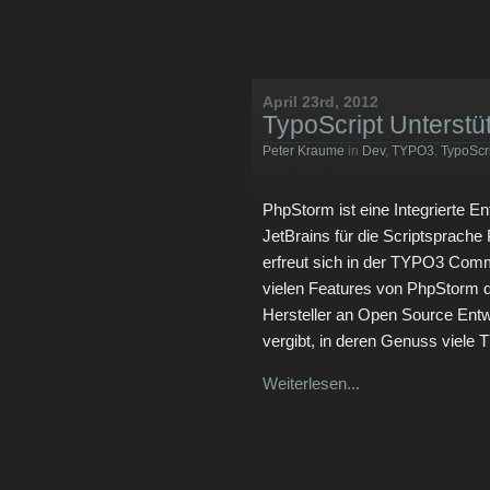
April 23rd, 2012
TypoScript Unterstü
Peter Kraume
in
Dev
,
TYPO3
,
TypoScr
PhpStorm ist eine Integrierte 
JetBrains für die Scriptsprach
erfreut sich in der TYPO3 Com
vielen Features von PhpStorm d
Hersteller an Open Source Entw
vergibt, in deren Genuss viele
Weiterlesen...