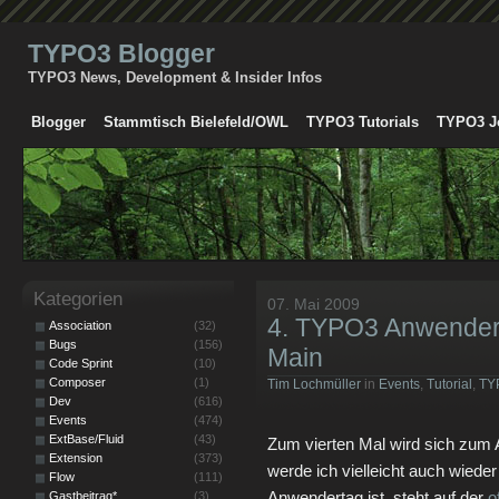
TYPO3 Blogger
TYPO3 News, Development & Insider Infos
Blogger
Stammtisch Bielefeld/OWL
TYPO3 Tutorials
TYPO3 J
Kategorien
07. Mai 2009
4. TYPO3 Anwendert
Association
(32)
Bugs
(156)
Main
Code Sprint
(10)
Composer
(1)
Tim Lochmüller
in
Events
,
Tutorial
,
TY
Dev
(616)
Events
(474)
ExtBase/Fluid
(43)
Zum vierten Mal wird sich zum 
Extension
(373)
werde ich vielleicht auch wied
Flow
(111)
Anwendertag ist, steht auf der
o
Gastbeitrag*
(3)