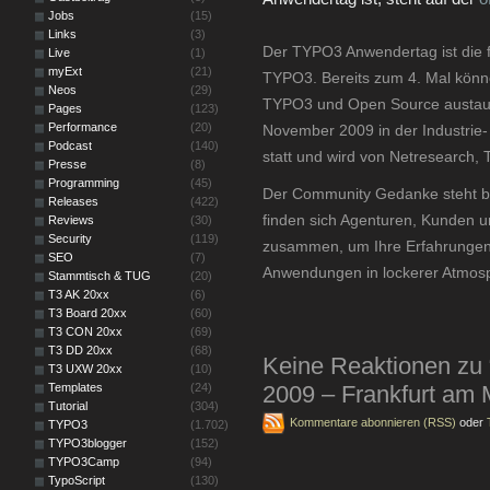
Jobs
(15)
Links
(3)
Der TYPO3 Anwendertag ist die 
Live
(1)
myExt
(21)
TYPO3. Bereits zum 4. Mal könn
Neos
(29)
TYPO3 und Open Source austausc
Pages
(123)
Performance
(20)
November 2009 in der Industrie
Podcast
(140)
statt und wird von Netresearch,
Presse
(8)
Programming
(45)
Der Community Gedanke steht be
Releases
(422)
finden sich Agenturen, Kunden
Reviews
(30)
Security
(119)
zusammen, um Ihre Erfahrungen 
SEO
(7)
Anwendungen in lockerer Atmosp
Stammtisch & TUG
(20)
T3 AK 20xx
(6)
T3 Board 20xx
(60)
T3 CON 20xx
(69)
T3 DD 20xx
(68)
Keine Reaktionen zu
T3 UXW 20xx
(10)
Templates
(24)
2009 – Frankfurt am 
Tutorial
(304)
Kommentare abonnieren (RSS)
oder
TYPO3
(1.702)
TYPO3blogger
(152)
TYPO3Camp
(94)
TypoScript
(130)