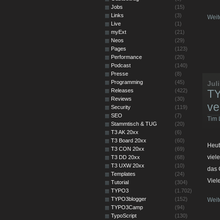
Jobs
(15)
Links
(3)
Weit
Live
(1)
myExt
(21)
Neos
(29)
Pages
(123)
Performance
(20)
Podcast
(140)
Presse
(8)
Programming
(45)
Juli
Releases
(422)
TY
Reviews
(30)
ve
Security
(119)
SEO
(7)
Tim 
Stammtisch & TUG
(20)
T3 AK 20xx
(6)
T3 Board 20xx
(60)
Heut
T3 CON 20xx
(69)
viel
T3 DD 20xx
(68)
T3 UXW 20xx
(10)
das 
Templates
(24)
Viel
Tutorial
(304)
TYPO3
(1.702)
TYPO3blogger
(152)
Weit
TYPO3Camp
(94)
TypoScript
(130)