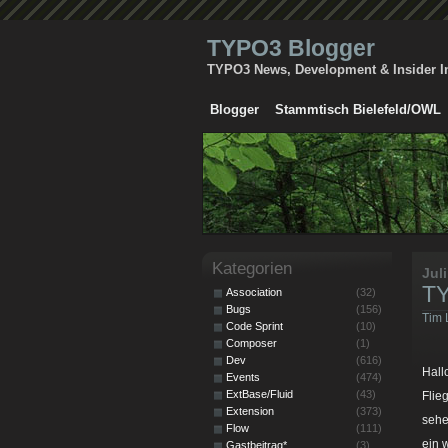
TYPO3 Blogger
TYPO3 News, Development & Insider I
Blogger
Stammtisch Bielefeld/OWL
Kategorien
Jul
TY
Association
(32)
Bugs
(156)
Tim 
Code Sprint
(10)
Composer
(1)
Dev
(616)
Hall
Events
(474)
ExtBase/Fluid
(43)
Flie
Extension
(373)
sehe
Flow
(111)
ein 
Gastbeitrag*
(3)