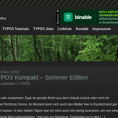
nfos
TYPO3 Tutorials
TYPO3 Jobs
Linkliste
Kontakt
Impressum
i 23rd, 2014
PO3 Kompakt – Sommer Edition
Lochmüller
in
TYPO3
o alle zusammen. Egal ob gerade frisch aus dem Urlaub zurück oder noch im
ger Richtung Sonne. Im Moment kann sich auch das Wetter hier in Deutschland gut
n lassen. In den letzten Tagen war ich mich auch ein wenig ausruhen, um nun wie
wenig fahrt aufzunehmen. Und nun zur Nachlese: Folgendes es in den […]