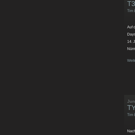
T3
Tim 
Auf 
Days
14. 
Nürn
Weit
Jun
TY
Tim 
Nach