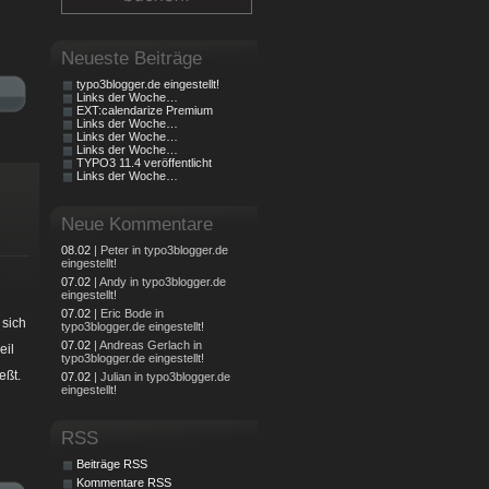
Neueste Beiträge
typo3blogger.de eingestellt!
Links der Woche…
EXT:calendarize Premium
Links der Woche…
Links der Woche…
Links der Woche…
TYPO3 11.4 veröffentlicht
Links der Woche…
Neue Kommentare
08.02
| Peter in typo3blogger.de
eingestellt!
07.02
| Andy in typo3blogger.de
eingestellt!
07.02
| Eric Bode in
 sich
typo3blogger.de eingestellt!
07.02
| Andreas Gerlach in
eil
typo3blogger.de eingestellt!
eßt.
07.02
| Julian in typo3blogger.de
eingestellt!
RSS
Beiträge RSS
Kommentare RSS