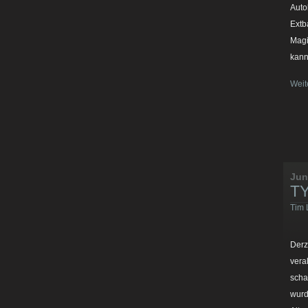
Auto
Extb
Magi
kann
Weit
Jun
TY
Tim 
Derz
vera
scha
wurd