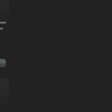
loper
zum