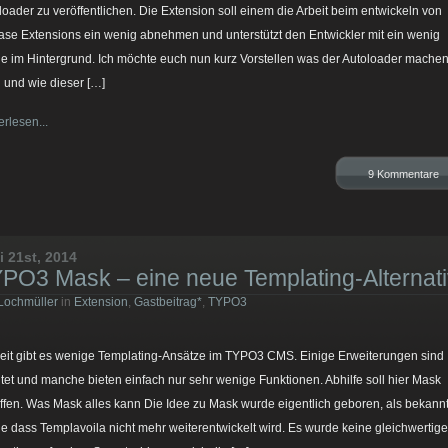
loader zu veröffentlichen. Die Extension soll einem die Arbeit beim entwickeln von
ase Extensions ein wenig abnehmen und unterstützt den Entwickler mit ein wenig
e im Hintergrund. Ich möchte euch nun kurz Vorstellen was der Autoloader mache
 und wie dieser […]
erlesen...
9 Kommentare
i 21st, 2014
PO3 Mask – eine neue Templating-Alternat
Lochmüller
in
Extension
,
Gastbeitrag*
,
TYPO3
eit gibt es wenige Templating-Ansätze im TYPO3 CMS. Einige Erweiterungen sind
ltet und manche bieten einfach nur sehr wenige Funktionen. Abhilfe soll hier Mask
ffen. Was Mask alles kann Die Idee zu Mask wurde eigentlich geboren, als bekann
e dass Templavoila nicht mehr weiterentwickelt wird. Es wurde keine gleichwertige