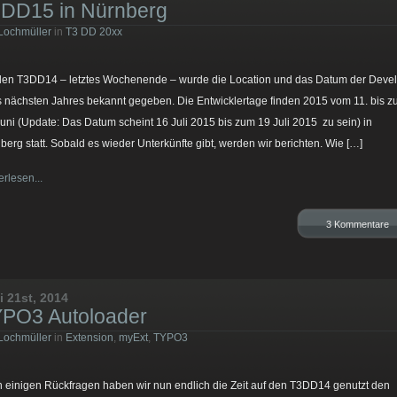
DD15 in Nürnberg
Lochmüller
in
T3 DD 20xx
den T3DD14 – letztes Wochenende – wurde die Location und das Datum der Deve
 nächsten Jahres bekannt gegeben. Die Entwicklertage finden 2015 vom 11. bis 
Juni (Update: Das Datum scheint 16 Juli 2015 bis zum 19 Juli 2015 zu sein) in
berg statt. Sobald es wieder Unterkünfte gibt, werden wir berichten. Wie […]
erlesen...
3 Kommentare
i 21st, 2014
PO3 Autoloader
Lochmüller
in
Extension
,
myExt
,
TYPO3
 einigen Rückfragen haben wir nun endlich die Zeit auf den T3DD14 genutzt den