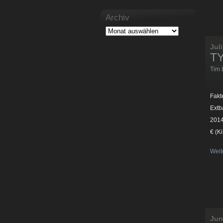
Archiv
Juli
TY
Tim 
Fakt
Extb
2014
€ (K
Weit
Jun