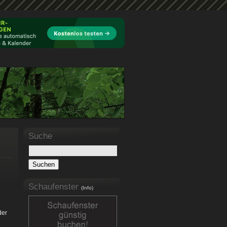
Suche
Schaufenster
(Info)
der