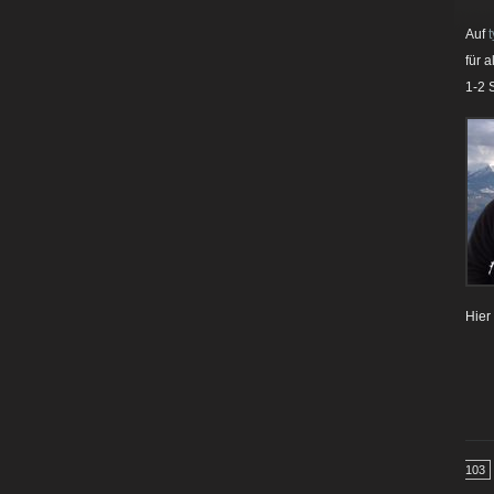
Auf
für 
1-2 
Hier
103