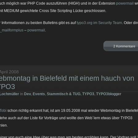
uch möglich war PHP Code auszuführen (HIGH) und in der Extension
powermail
w
mit MEDIUM gewichtete Cross Site Scripting Lücke geschlossen.
 Informationen zu beiden Bulletins gibt es auf
typo3.org im Security Team
. Oder dir
h_mailformplus
–
powermail
.
2 Kommentare
April 2008
bmontag in Bielefeld mit einem hauch von
YPO3
Lochmüller
in
Dev
,
Events
,
Stammtisch & TUG
,
TYPO3
,
TYPO3blogger
Tobi
schon richtig erkannt hat, ist am 19.05.2008 mal wieder Webmontag in Bielefel
stehe auch auf der Liste für Vorträge und wollte den Web´lern etwas über TYPO3
hlen.
einer von euch eine Idee über was man am besten erzählen kann. Der Vortrag soll 