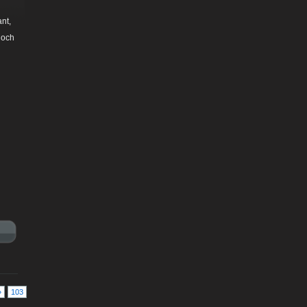
nt,
noch
»
103