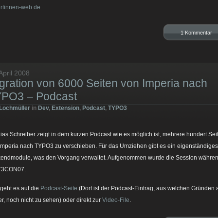
rtinnen-web.de
1 Kommentar
April 2008
gration von 6000 Seiten von Imperia nach
PO3 – Podcast
Lochmüller
in
Dev
,
Extension
,
Podcast
,
TYPO3
ias Schreiber zeigt in dem kurzen Podcast wie es möglich ist, mehrere hundert Sei
Imperia nach TYPO3 zu verschieben. Für das Umziehen gibt es ein eigenständiges
endmodule, was den Vorgang verwaltet. Aufgenommen wurde die Session währe
 T3CON07.
 geht es auf die
Podcast-Seite
(Dort ist der Podcast-Eintrag, aus welchen Gründen
r, noch nicht zu sehen) oder direkt zur
Video-File
.