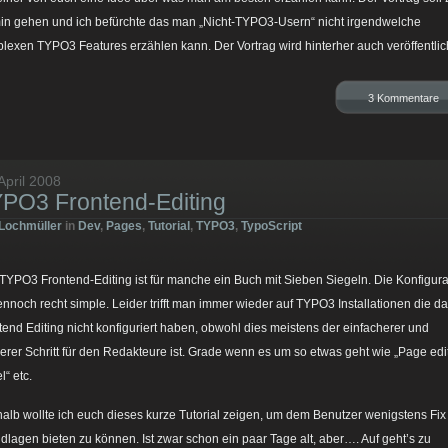
in gehen und ich befürchte das man „Nicht-TYPO3-Usern“ nicht irgendwelche
lexen TYPO3 Features erzählen kann. Der Vortrag wird hinterher auch veröffentlich
3 Kommentare
April 2008
PO3 Frontend-Editing
Lochmüller
in
Dev
,
Pages
,
Tutorial
,
TYPO3
,
TypoScript
TYPO3 Frontend-Editing ist für manche ein Buch mit Sieben Siegeln. Die Konfigura
dennoch recht simple. Leider trifft man immer wieder auf TYPO3 Installationen die d
tend Editing nicht konfiguriert haben, obwohl dies meistens der einfacherer und
erer Schritt für den Redakteure ist. Grade wenn es um so etwas geht wie „Page edi
l“ etc.
alb wollte ich euch dieses kurze Tutorial zeigen, um dem Benutzer wenigstens Fix
dlagen bieten zu können. Ist zwar schon ein paar Tage alt, aber…. Auf geht’s zu