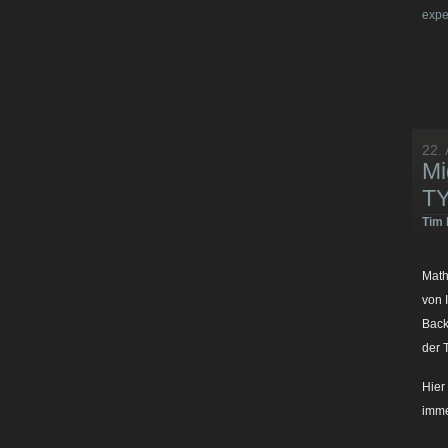
expe
22. 
Mi
TY
Tim 
Math
von 
Back
der
Hier
imme