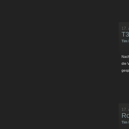
17. 
T3
Tim 
Nac
die 
gesp
17. 
Ro
Tim 