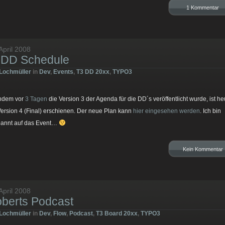
1 Kommentar
April 2008
DD Schedule
Lochmüller
in
Dev
,
Events
,
T3 DD 20xx
,
TYPO3
hdem vor
3 Tagen
die Version 3 der Agenda für die DD´s veröffentlicht wurde, ist he
Version 4 (Final) erschienen. Der neue Plan kann
hier eingesehen werden
. Ich bin
annt auf das Event…
Kein Kommentar
April 2008
berts Podcast
Lochmüller
in
Dev
,
Flow
,
Podcast
,
T3 Board 20xx
,
TYPO3