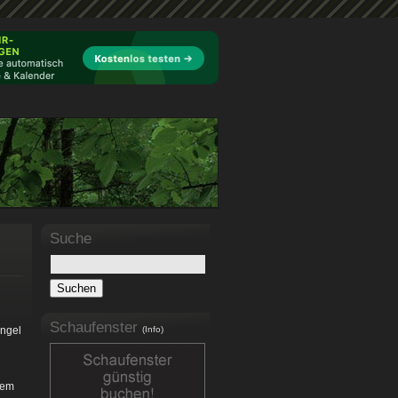
Suche
Schaufenster
ängel
(Info)
dem