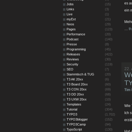
es a
Jobs
(15)
Links
(3)
ein 
Live
(1)
myExt
(21)
Mehr
Neos
(29)
…
t
Pages
(123)
Performance
(20)
Podcast
(140)
Presse
(8)
Programming
(45)
Releases
(422)
Reviews
(30)
Security
(119)
22. 
SEO
(7)
We
Stammtisch & TUG
(20)
T3 AK 20xx
(6)
T
T3 Board 20xx
(60)
T3 CON 20xx
(69)
Tim 
T3 DD 20xx
(68)
T3 UXW 20xx
(10)
Templates
(24)
Wie
Tutorial
(304)
Ich 
TYPO3
(1.702)
TYPO3blogger
(152)
erzä
TYPO3Camp
(94)
TypoScript
(130)
Hat 