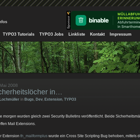
nfos
TYPO3 Tutorials
TYPO3 Jobs
Linkliste
Kontakt
Impressum
 Mai 2008
cherheitslöcher in…
Lochmüller
in
Bugs
,
Dev
,
Extension
,
TYPO3
e morgen wurden gleich zwei Security Bulletins veröffentlicht. Beide Sicherheitsm
effen Mail Extensions.
er Extension
th_mailformplus
wurde ein Cross Site Scripting Bug behoben, mittels 