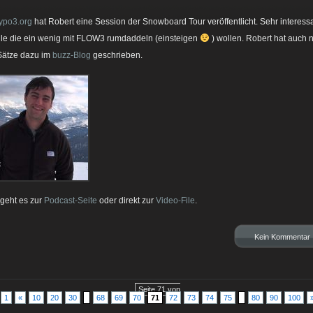
typo3.org
hat Robert eine Session der Snowboard Tour veröffentlicht. Sehr interessa
alle die ein wenig mit FLOW3 rumdaddeln (einsteigen
) wollen. Robert hat auch 
Sätze dazu im
buzz-Blog
geschrieben.
 geht es zur
Podcast-Seite
oder direkt zur
Video-File
.
Kein Kommentar
Seite 71 von
1
«
10
20
30
68
69
70
71
72
73
74
75
80
90
100