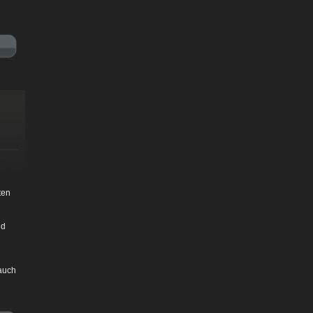
ten
nd
 auch