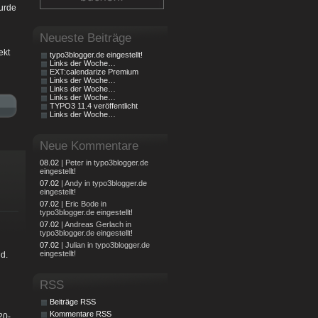
urde
Neueste Beiträge
ekt
typo3blogger.de eingestellt!
Links der Woche…
EXT:calendarize Premium
Links der Woche…
Links der Woche…
Links der Woche…
TYPO3 11.4 veröffentlicht
Links der Woche…
Neue Kommentare
08.02
| Peter in typo3blogger.de
eingestellt!
07.02
| Andy in typo3blogger.de
eingestellt!
07.02
| Eric Bode in
typo3blogger.de eingestellt!
07.02
| Andreas Gerlach in
typo3blogger.de eingestellt!
07.02
| Julian in typo3blogger.de
eingestellt!
d.
RSS
Beiträge RSS
Kommentare RSS
20-