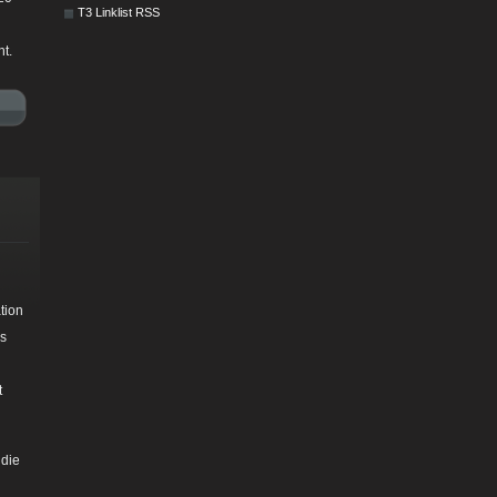
T3 Linklist RSS
t.
tion
as
t
 die