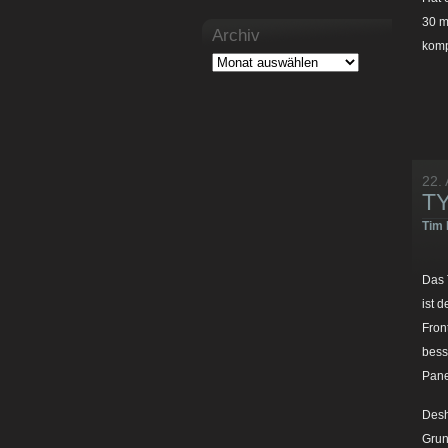
30 m
Archiv
komp
22. 
TY
Tim 
Das 
ist 
Fron
bess
Pane
Desh
Grun