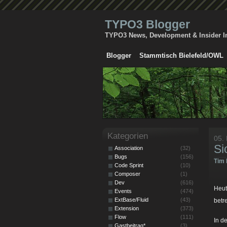
TYPO3 Blogger
TYPO3 News, Development & Insider I
Blogger
Stammtisch Bielefeld/OWL
Kategorien
05.
Si
Association
(32)
Bugs
(156)
Tim 
Code Sprint
(10)
Composer
(1)
Dev
(616)
Heut
Events
(474)
ExtBase/Fluid
(43)
betr
Extension
(373)
Flow
(111)
In d
Gastbeitrag*
(3)