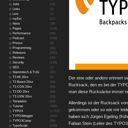
Jobs
(15)
Links
(3)
Live
(1)
myExt
(21)
Neos
(29)
Pages
(123)
Performance
(20)
Podcast
(140)
Presse
(8)
Programming
(45)
Releases
(422)
Reviews
(30)
Security
(119)
SEO
(7)
Stammtisch & TUG
(20)
T3 AK 20xx
(6)
Der eine oder andere erinnert
T3 Board 20xx
(60)
Rucksack, den es bei der TYPO
T3 CON 20xx
(69)
man diese Rucksäcke immer n
T3 DD 20xx
(68)
T3 UXW 20xx
(10)
Templates
(24)
Allerdings ist der Rucksack von 
Tutorial
(304)
gekommen oder so wie mir leid
TYPO3
(1.702)
TYPO3blogger
(152)
haben sich Jürgen Egeling (frü
TYPO3Camp
(94)
Fabian Stein (Leiter des TYPO
TypoScript
(130)