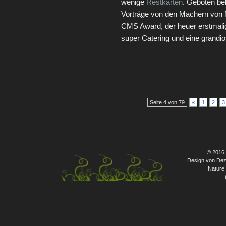
wenige
Restkarten
. Geboten b
Vorträge von den Machern von
CMS Award, der heuer erstmalig
super Catering und eine grandio
Seite 4 von 79
«
1
2
3
© 2016
Design von Dez
Nature 