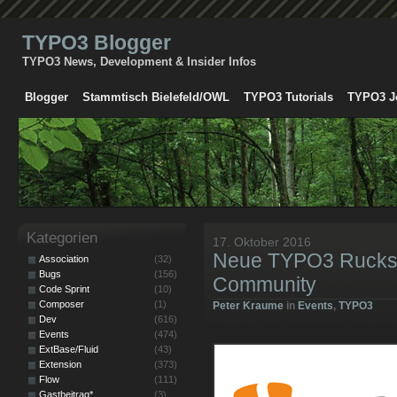
TYPO3 Blogger
TYPO3 News, Development & Insider Infos
Blogger
Stammtisch Bielefeld/OWL
TYPO3 Tutorials
TYPO3 J
Kategorien
17. Oktober 2016
Neue TYPO3 Rucksä
Association
(32)
Bugs
(156)
Community
Code Sprint
(10)
Composer
(1)
Peter Kraume
in
Events
,
TYPO3
Dev
(616)
Events
(474)
ExtBase/Fluid
(43)
Extension
(373)
Flow
(111)
Gastbeitrag*
(3)