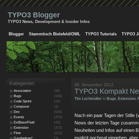
TYPO3 Blogger
TYPO3 News, Development & Insider Infos
Blogger
Stammtisch Bielefeld/OWL
TYPO3 Tutorials
TYPO3 J
Kategorien
06. November 2012
TYPO3 Kompakt N
Association
(32)
Bugs
(156)
Tim Lochmüller
in
Bugs
,
Extension
,
Code Sprint
(10)
Composer
(1)
Dev
(616)
Nach ein paar Tagen der Stille (
Events
(474)
News der letzten Tage zusammen
ExtBase/Fluid
(43)
Extension
(373)
Neuheiten und Infos auf einen Bl
Flow
(111)
explizit nochmal eingehen, aber i
Gastbeitrag*
(3)