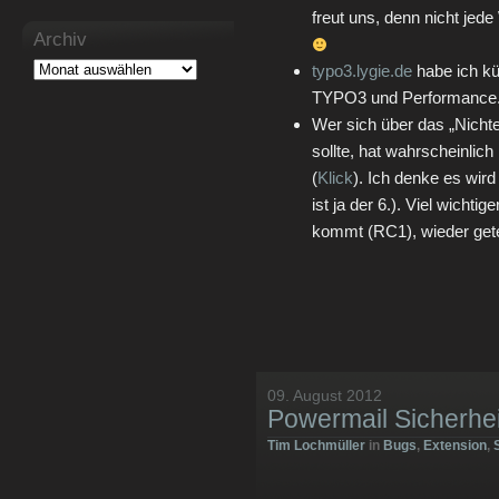
freut uns, denn nicht jed
Archiv
typo3.lygie.de
habe ich kür
TYPO3 und Performance.
Wer sich über das „Nich
sollte, hat wahrscheinli
(
Klick
). Ich denke es wir
ist ja der 6.). Viel wichti
kommt (RC1), wieder getes
09. August 2012
Powermail Sicherheit
Tim Lochmüller
in
Bugs
,
Extension
,