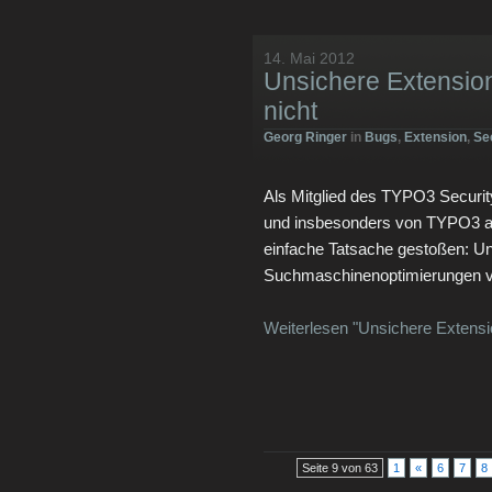
14. Mai 2012
Unsichere Extensio
nicht
Georg Ringer
in
Bugs
,
Extension
,
Se
Als Mitglied des TYPO3 Securit
und insbesonders von TYPO3 am
einfache Tatsache gestoßen: U
Suchmaschinenoptimierungen ve
Weiterlesen "Unsichere Extensi
Seite 9 von 63
1
«
6
7
8