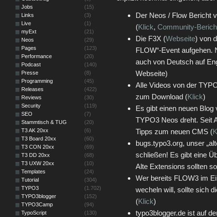
Jobs
(15)
Der Neos / Flow Bericht
Links
(3)
Live
(1)
(
Klick
,
Community-Berich
myExt
(21)
Die F3X (
Webseite
) von 
Neos
(29)
Pages
(123)
FLOW“-Event aufgehen. Ni
Performance
(20)
auch von Deutsch auf Eng
Podcast
(140)
Webseite)
Presse
(8)
Programming
(45)
Alle Videos von der TYP
Releases
(422)
zum Download (
Klick
)
Reviews
(30)
Security
(119)
Es gibt einen neuen Blog 
SEO
(7)
TYPO3 Neos dreht. Seit An
Stammtisch & TUG
(20)
T3 AK 20xx
(6)
Tipps zum neuen CMS (
K
T3 Board 20xx
(60)
bugs.typo3.org, unser „al
T3 CON 20xx
(69)
schließen! Es gibt eine Ü
T3 DD 20xx
(68)
T3 UXW 20xx
(10)
Alte Extensions sollten s
Templates
(24)
Wer bereits FLOW3 im Ei
Tutorial
(304)
TYPO3
(1.702)
wecheln will, sollte sich 
TYPO3blogger
(152)
(
Klick
)
TYPO3Camp
(94)
typo3blogger.de ist auf de
TypoScript
(130)