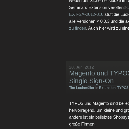
Neben der Sicherheitslücke im 
Seminars Extension veröffentli
EXT-SA-2012-010
stuft die Lüc
alle Versionen < 0.9.3 und die ak
zu finden
. Auch hier wird zu ein
20. Juni 2012
Magento und TYPO3 
Single Sign-On
Tim Lochmüller
in
Extension
,
TYPO3
TYPO3 und Magento sind belieb
hervorragend, um kleine und gro
andere ist ein beliebtes Shopsy
große Firmen.