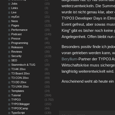
Jobs
(15)
weiterzuentwickeln. Die Summe
Links
(3)
wurde ist nicht genau klar, ab
Live
(1)
myExt
(21)
TYPO3 Developer Days in Elmsho
Neos
(29)
Event gefreut, aber sowas muss
Pages
(123)
Performance
(20)
King“ gibt es bisher noch kein
Podcast
(140)
Angelegenheit. Offen bleibt nun 
Presse
(8)
Programming
(45)
Besonders positiv finde ich jedo
Releases
(422)
Reviews
(30)
voran getrieben werden kann, w
Security
(119)
Beryllium
-Partner der TYPO3 Ass
SEO
(7)
Wirtschaftskrise muss sicherge
Stammtisch & TUG
(20)
T3 AK 20xx
(6)
langfristig weiterentwickelt wird
T3 Board 20xx
(60)
T3 CON 20xx
(69)
Anscheinend weht ab heute ein
T3 DD 20xx
(68)
T3 UXW 20xx
(10)
Templates
(24)
Tutorial
(304)
TYPO3
(1.702)
TYPO3blogger
(152)
TYPO3Camp
(94)
TypoScript
(130)