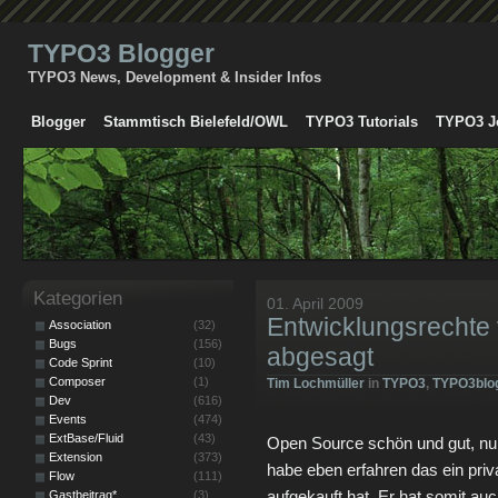
TYPO3 Blogger
TYPO3 News, Development & Insider Infos
Blogger
Stammtisch Bielefeld/OWL
TYPO3 Tutorials
TYPO3 J
Kategorien
01. April 2009
Entwicklungsrechte
Association
(32)
Bugs
(156)
abgesagt
Code Sprint
(10)
Composer
(1)
Tim Lochmüller
in
TYPO3
,
TYPO3blo
Dev
(616)
Events
(474)
ExtBase/Fluid
(43)
Open Source schön und gut, nur d
Extension
(373)
habe eben erfahren das ein priv
Flow
(111)
aufgekauft hat. Er hat somit auc
Gastbeitrag*
(3)