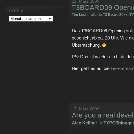
22. März 2009
T3BOARD09 Openi
Archiv
Tim Lochmüller
in
T3 Board 20xx
,
TY
Das T3BOARD09 Opening soll h
geschieht ab ca. 20 Uhr. Wie di
Überraschung.
PS: Das ist wieder ein Link, de
Hier geht es auf die
Live-Stream
17. März 2009
Are you a real deve
Alex Kellner
in
TYPO3blogge