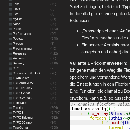
Jobs
(15)
Spiel zu bringen, bietet sich
Typ
Links
(3)
Im Idealfall gibt es einen guten
Live
(1)
myExt
(21)
Extension:
Neos
(29)
Pages
(123)
„Typoscriptscheuer“ Anfäng
Performance
(20)
Flexform machen und die 
Podcast
(140)
Presse
(8)
Ein anderer Administrato
Programming
(45)
ausgeben und daher) direk
Releases
(422)
Reviews
(30)
Variante 1 – $conf erweitern:
Security
(119)
SEO
(7)
Ich gehe meist den Weg die Flex
Stammtisch & TUG
(20)
speichern und vorhandene Werte
T3 AK 20xx
(6)
T3 Board 20xx
(60)
die Einstellungen in den Flexfo
T3 CON 20xx
(69)
Eine Funktion, die einmal zu Be
T3 DD 20xx
(68)
erweitern, kann z.B. so ausseh
T3 UXW 20xx
(10)
Templates
(24)
// enables flexform value
Tutorial
(304)
function
 config
(
)
{
TYPO3
(1.702)
if
(
is_array
(
$this
->
c
TYPO3blogger
(152)
foreach
(
$this
->
c
if
(
count
(
$th
TYPO3Camp
(94)
foreach
(
TypoScript
(130)