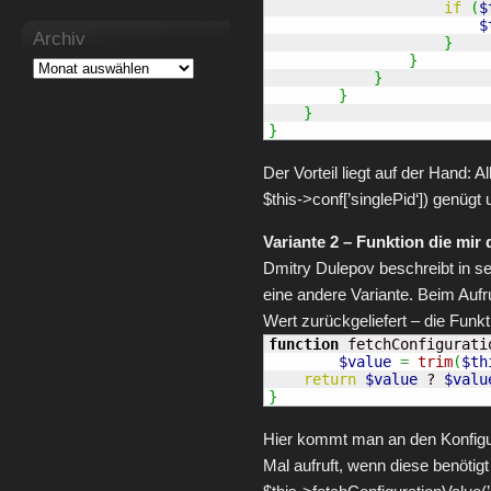
if
(
$
$
Archiv
}
}
}
}
}
}
Der Vorteil liegt auf der Hand: 
$this->conf[’singlePid‘]) genüg
Variante 2 – Funktion die mir 
Dmitry Dulepov beschreibt in 
eine andere Variante. Beim Aufr
Wert zurückgeliefert – die Funk
function
 fetchConfigurati
$value
=
trim
(
$th
return
$value
 ? 
$valu
}
Hier kommt man an den Konfigu
Mal aufruft, wenn diese benötigt