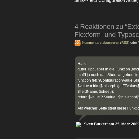
$this->fetchConfigurationValue(’
4 Reaktionen zu “Ex
Flexform- und Typos
Kommentare abonnieren (RSS)
oder
Hallo,
guter Tipp, aber in die Funktion „fet
mußt ja noch das Sheet angeben, in 
function fetchConfigurationValue($f
$value = trim($this->pi_getFFvalue($
$fieldName, $sheet));
return $value ? $value : $this->conf
}
Auf welcher Seite steht diese Funkti
Sven Burkert am 25. März 200