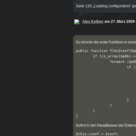
Seite 126 „Loading configuration“ gl
Alex Kellner
am 27. März 2009
So könnte die erste Funktion in eine
public function flex2conf(&$p
	if (is_array($pObj->cObj->data['pi_flexform']['data'])) { // if there are flexform values

		foreach ($pObj->cObj->data['pi_flexform']['data'] as $key => $value) { // every flexform category

			if (count($pObj->cObj->data['pi_flexform']['data'][$key]['lDEF']) > 0) { // if there are flexform values

				foreach ($pObj->cObj->data['pi_flexform']['data'][$key]['lDEF'] as $key2 => $value2) { // every fl
					if ($pObj->pi_getFFvalue($pObj->cObj->data['pi_flexform'], $key2, $key)) 
						$pObj->conf[$key.'.'][$key2] = $pObj->pi_getFFvalue($pObj->cObj->da
				
				}
			}

		}

	}

Aufruf in der Hauptklasse der Extens
$this->conf = $conf;
