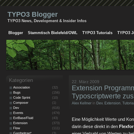
TYPO3 Blogger
TYPO3 News, Development & Insider Infos
Blogger
Stammtisch Bielefeld/OWL
TYPO3 Tutorials
TYPO3 J
Kategorien
22. März 2009
Extension Programm
Association
(32)
Bugs
(156)
Typoscriptwerte z
Code Sprint
(10)
Composer
(1)
Alex Kellner
in
Dev
,
Extension
,
Tutoria
Dev
(616)
Events
(474)
ExtBase/Fluid
(43)
Eine Möglichkeit Werte und Kons
Extension
(373)
darin diese direkt in den
Flexfo
Flow
(111)
einer Vielzahl von Werten zu b
Gastbeitrag*
(3)