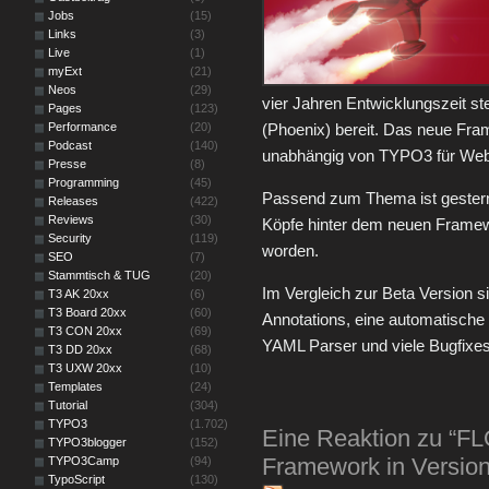
Jobs
(15)
Links
(3)
Live
(1)
myExt
(21)
Neos
(29)
vier Jahren Entwicklungszeit st
Pages
(123)
Performance
(20)
(Phoenix) bereit. Das neue Fra
Podcast
(140)
unabhängig von TYPO3 für Web P
Presse
(8)
Programming
(45)
Passend zum Thema ist gestern
Releases
(422)
Reviews
(30)
Köpfe hinter dem neuen Framew
Security
(119)
worden.
SEO
(7)
Stammtisch & TUG
(20)
Im Vergleich zur Beta Version s
T3 AK 20xx
(6)
T3 Board 20xx
(60)
Annotations, eine automatische 
T3 CON 20xx
(69)
YAML Parser und viele Bugfix
T3 DD 20xx
(68)
T3 UXW 20xx
(10)
Templates
(24)
Tutorial
(304)
TYPO3
(1.702)
Eine Reaktion zu “F
TYPO3blogger
(152)
Framework in Version 
TYPO3Camp
(94)
TypoScript
(130)