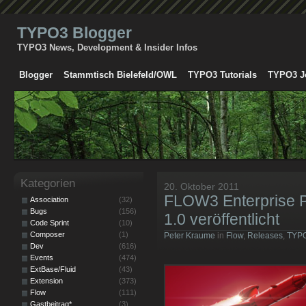
TYPO3 Blogger
TYPO3 News, Development & Insider Infos
Blogger
Stammtisch Bielefeld/OWL
TYPO3 Tutorials
TYPO3 J
Kategorien
20. Oktober 2011
FLOW3 Enterprise 
Association
(32)
Bugs
(156)
1.0 veröffentlicht
Code Sprint
(10)
Composer
(1)
Peter Kraume
in
Flow
,
Releases
,
TYP
Dev
(616)
Events
(474)
ExtBase/Fluid
(43)
Extension
(373)
Flow
(111)
Gastbeitrag*
(3)