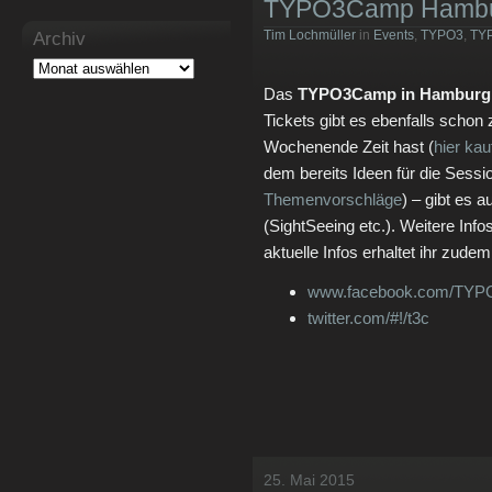
TYPO3Camp Hambu
Tim Lochmüller
in
Events
,
TYPO3
,
TY
Archiv
Das
TYPO3Camp in Hamburg
Tickets gibt es ebenfalls scho
Wochenende Zeit hast (
hier kau
dem bereits Ideen für die Sess
Themenvorschläge
) – gibt es
(SightSeeing etc.). Weitere Info
aktuelle Infos erhaltet ihr zude
www.facebook.com/TY
twitter.com/#!/t3c
25. Mai 2015