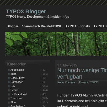
TYPO3 Blogger
TYPO3 News, Development & Insider Infos
Blogger
Stammtisch Bielefeld/OWL
TYPO3 Tutorials
TYPO3 J
Kategorien
27. Mai 2015
Nur noch wenige Tic
Association
(32)
Bugs
(156)
verfügbar!
Code Sprint
(10)
Composer
(1)
Peter Kraume
in
Events
,
TYPO3
Dev
(616)
Events
(474)
ExtBase/Fluid
(43)
Für den TYPO3 Alumni #CertiFU
Extension
(373)
im Phantasialand bei Köln gibt 
Flow
(111)
schnell zuschlagen!
Gastbeitrag*
(3)