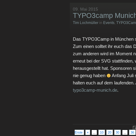
09. Mai 2015
TYPO3camp Munich
Tim Lochmüller
in
Events
,
TYPO3Cam
Das TYPO3Camp in München stec
Zum einen solltet ihr euch das
zum anderen wird im Moment 
erneut bei der SVG stattfinden,
herausgestellt hat. Sponsoren 
nie genug haben
Anfang Juli 
halten euch auf dem laufenden. 
typo3camp-munich.de
.
Erste
«
...
10
20
30
...
36