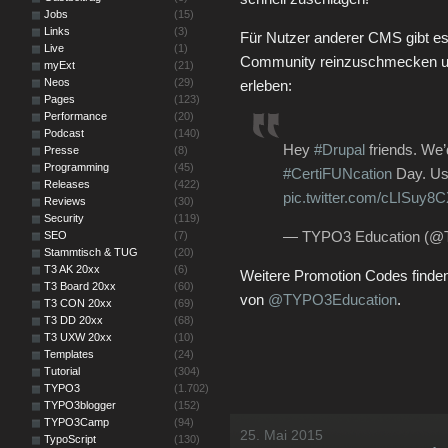
Jobs
(15)
Links
(3)
Für Nutzer anderer CMS gibt es
Live
(1)
Community reinzuschmecken u
myExt
(21)
Neos
(29)
erleben:
Pages
(123)
Performance
(20)
Podcast
(140)
Hey
#Drupal
friends. We’d
Presse
(8)
Programming
(45)
#CertiFUNcation
Day. U
Releases
(422)
pic.twitter.com/cLISuy8C
Reviews
(30)
Security
(119)
— TYPO3 Education (@
SEO
(7)
Stammtisch & TUG
(20)
T3 AK 20xx
(6)
Weitere Promotion Codes finden 
T3 Board 20xx
(60)
von
@TYPO3Education
.
T3 CON 20xx
(69)
T3 DD 20xx
(68)
T3 UXW 20xx
(10)
Templates
(24)
Tutorial
(304)
TYPO3
(1.702)
TYPO3blogger
(152)
TYPO3Camp
(94)
25. Mai 2015
TypoScript
(130)