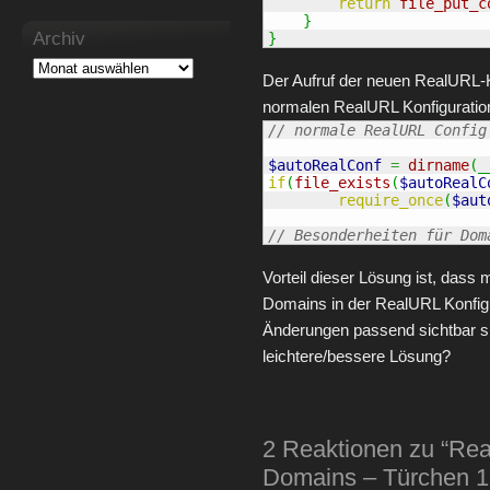
return
file_put_c
}
Archiv
}
Der Aufruf der neuen RealURL-K
normalen RealURL Konfiguration (
// normale RealURL Config
$autoRealConf
=
dirname
(
_
if
(
file_exists
(
$autoRealC
require_once
(
$aut
// Besonderheiten für Dom
Vorteil dieser Lösung ist, dass
Domains in der RealURL Konfigu
Änderungen passend sichtbar sind
leichtere/bessere Lösung?
2 Reaktionen zu “Rea
Domains – Türchen 1