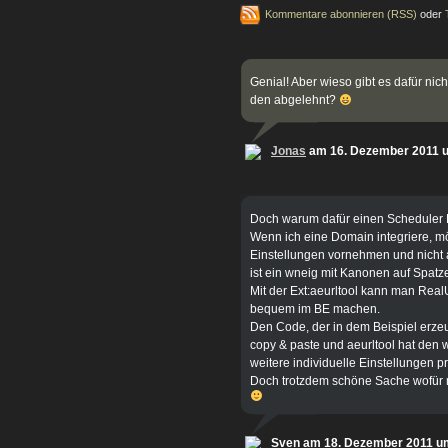
Kommentare abonnieren (RSS)
oder
Genial! Aber wieso gibt es dafür nic
den abgelehnt?
Jonas
am 16. Dezember 2011 
Doch warum dafür einen Scheduler 
Wenn ich eine Domain integriere, mö
Einstellungen vornehmen und nicht a
ist ein wneig mit Kanonen auf Spa
Mit der Ext:aeurltool kann man Re
bequem im BE machen.
Den Code, der in dem Beispiel erzeug
copy & paste und aeurltool hat den w
weitere individuelle Einstellungen
Doch trotzdem schöne Sache wofür 
Sven am 18. Dezember 2011 u