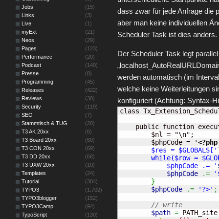
Jobs
(15)
dass zwar für jede Anfrage di
Links
(3)
aber man keine individuellen 
Live
(1)
myExt
(21)
Scheduler Task ist dies anders.
Neos
(29)
Pages
(123)
Der Scheduler Task legt parallel
Performance
(20)
„localhost_AutoRealURLDomainCo
Podcast
(140)
Presse
(8)
werden automatisch (im Interva
Programming
(45)
welche keine Weiterleitungen si
Releases
(422)
Reviews
(30)
konfiguriert (Achtung: Syntax-High
Security
(119)
class Tx_Extension_Schedu
SEO
(7)
Stammtisch & TUG
(20)
    public function execut
T3 AK 20xx
(6)
        $nl = "\n";

T3 Board 20xx
(60)
        $phpCode = '
<?php
T3 CON 20xx
(69)
        $res = $GLOBALS['
T3 DD 20xx
(68)
        while($row = $GLO
T3 UXW 20xx
(10)
            $phpCode .= '
$phpCode
.=
'
Templates
(24)
}
Tutorial
(304)
$phpCode
.=
'?>'
;
TYPO3
(1.702)
TYPO3blogger
(152)
// write
TYPO3Camp
(94)
$path
=
 PATH_site
TypoScript
(130)