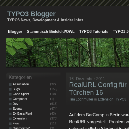
TYPO3 Blogger
TYPO3 News, Development & Insider Infos
Blogger
Stammtisch Bielefeld/OWL
TYPO3 Tutorials
TYPO3 J
Kategorien
16. Dezember 2011
RealURL Config für
Association
(32)
Bugs
(156)
Türchen 16
Code Sprint
(10)
Composer
(1)
Tim Lochmüller
in
Extension
,
TYPO3
Dev
(616)
Events
(474)
ExtBase/Fluid
(43)
Auf dem BarCamp in Berlin wurd
Extension
(373)
RealURL vorgestellt. Problem w
Flow
(111)
unterschiedliche Startpunkte hat
Gastbeitrag*
(3)