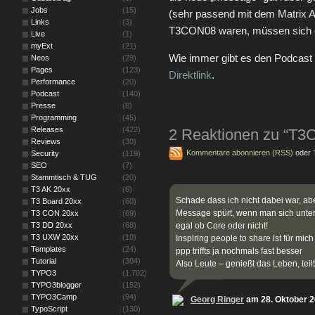
Jobs
(15)
(sehr passend mit dem Matrix Aus
Links
(3)
T3CON08 waren, müssen sich d
Live
(1)
myExt
(21)
Wie immer gibt es den Podcast
Neos
(29)
Pages
(123)
Direktlink
.
Performance
(20)
Podcast
(140)
Presse
(8)
Programming
(45)
Releases
(422)
2 Reaktionen zu “T3
Reviews
(30)
Kommentare abonnieren (RSS)
oder
Security
(119)
SEO
(7)
Stammtisch & TUG
(20)
T3 AK 20xx
(6)
Schade dass ich nicht dabei war, abe
T3 Board 20xx
(60)
Message spürt, wenn man sich unter
T3 CON 20xx
(69)
T3 DD 20xx
(68)
egal ob Core oder nicht!
T3 UXW 20xx
(10)
Inspiring people to share ist für mi
Templates
(24)
ppp triffts ja nochmals fast besser
Tutorial
(304)
Also Leute – genießt das Leben, teil
TYPO3
(1.702)
TYPO3blogger
(152)
TYPO3Camp
(94)
Georg Ringer
am 28. Oktober 
TypoScript
(130)