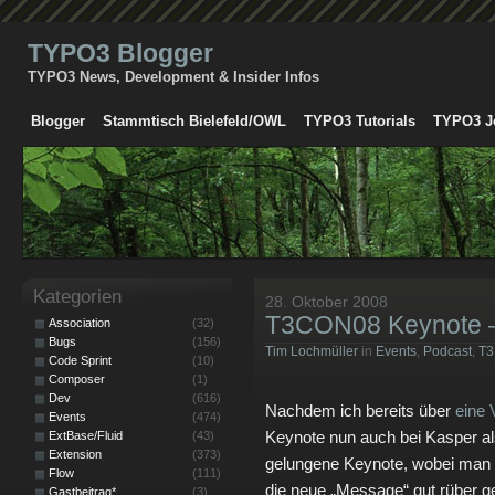
TYPO3 Blogger
TYPO3 News, Development & Insider Infos
Blogger
Stammtisch Bielefeld/OWL
TYPO3 Tutorials
TYPO3 J
Kategorien
28. Oktober 2008
T3CON08 Keynote –
Association
(32)
Bugs
(156)
Tim Lochmüller
in
Events
,
Podcast
,
T3
Code Sprint
(10)
Composer
(1)
Dev
(616)
Nachdem ich bereits über
eine 
Events
(474)
Keynote nun auch bei Kasper al
ExtBase/Fluid
(43)
Extension
(373)
gelungene Keynote, wobei man 
Flow
(111)
die neue „Message“ gut rüber ge
Gastbeitrag*
(3)