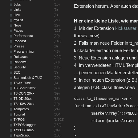
Jobs
(15)
Extension herum. Aber auch da
Links
(3)
Live
(1)
myExt
(21)
Hier eine kleine Liste, wie m
Neos
(29)
1. Mit der Extension
kickstarter
Pages
(123)
ttnews_new).
Performance
(20)
Podcast
(140)
2. Falls man neue Felder in tt_
Presse
(8)
kickstarter einfach neue Felder i
Programming
(45)
Releases
(422)
3. Neue Extension anlegen und i
Reviews
(30)
4. Im verwendeten HTML Templat
Security
(119)
…) einen neuen Marker erste
SEO
(7)
Stammtisch & TUG
(20)
5. In der neuen Extension (z.B.
T3 AK 20xx
(6)
anlegen (z.B. class.ttnewsnew_
T3 Board 20xx
(60)
T3 CON 20xx
(69)
class tx_ttnewsnew_marker {

T3 DD 20xx
(68)
T3 UXW 20xx
(10)
function extraItemMarkerProces
Templates
(24)
	$markerArray['###NEUERMARKER###'] = 'xxx';

Tutorial
(304)
TYPO3
(1.702)
	return $markerArray;

TYPO3blogger
(152)
}

TYPO3Camp
(94)
TypoScript
(130)