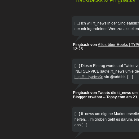
Trackbacks & Pingbacks
[…] Ich will tt_news in der Singleansi
der mir irgendeinen Wert zur aktuellen
Pingback von
Alles über Hooks | TY
12:25
[…] Dieser Eintrag wurde auf Twitter
INETSERVICE sagte: tt_news um eigen
http://bit.ly/ctysKp
via @addthis […]
Pingback von Tweets die tt_news um 
Blogger erwähnt -- Topsy.com am 23.
[…] tt_news um eigene Marker erweiter
helfen… Im groben geht es darum, ein
das […]