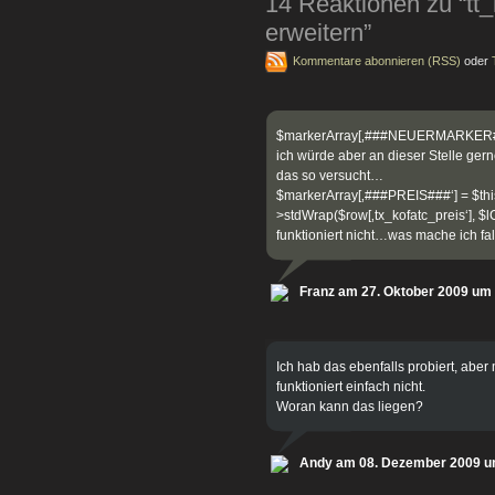
14 Reaktionen zu “t
erweitern”
Kommentare abonnieren (RSS)
oder
$markerArray[‚###NEUERMARKER###
ich würde aber an dieser Stelle ge
das so versucht…
$markerArray[‚###PREIS###‘] = $thi
>stdWrap($row[‚tx_kofatc_preis‘], $l
funktioniert nicht…was mache ich fa
Franz am 27. Oktober 2009 um
Ich hab das ebenfalls probiert, aber 
funktioniert einfach nicht.
Woran kann das liegen?
Andy am 08. Dezember 2009 u