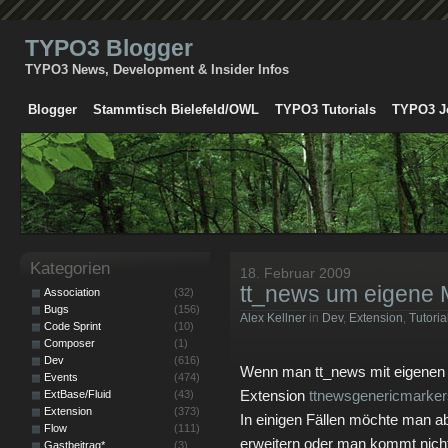
TYPO3 Blogger
TYPO3 News, Development & Insider Infos
Blogger
Stammtisch Bielefeld/OWL
TYPO3 Tutorials
TYPO3 J
Kategorien
18. Februar 2009
tt_news um eigene 
Association
(32)
Bugs
(156)
Alex Kellner
in
Dev
,
Extension
,
Tutoria
Code Sprint
(10)
Composer
(1)
Dev
(616)
Wenn man tt_news mit eigenen M
Events
(474)
Extension
ttnewsgenericmarker
ExtBase/Fluid
(43)
Extension
(373)
In einigen Fällen möchte man ab
Flow
(111)
erweitern oder man kommt nicht u
Gastbeitrag*
(3)