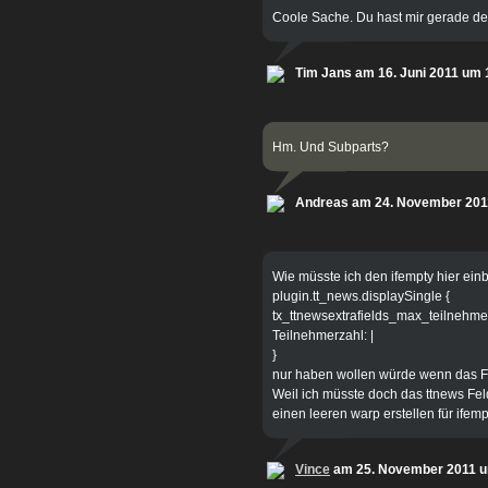
Coole Sache. Du hast mir gerade den
Tim Jans am 16. Juni 2011 um 
Hm. Und Subparts?
Andreas am 24. November 201
Wie müsste ich den ifempty hier ei
plugin.tt_news.displaySingle {
tx_ttnewsextrafields_max_teilnehm
Teilnehmerzahl: |
}
nur haben wollen würde wenn das F
Weil ich müsste doch das ttnews Fel
einen leeren warp erstellen für ifemp
Vince
am 25. November 2011 u