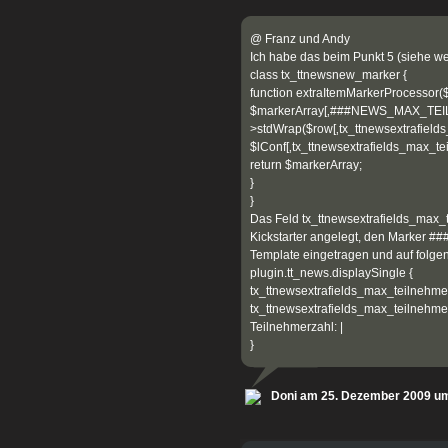
@ Franz und Andy
Ich habe das beim Punkt 5 (siehe we
class tx_ttnewsnew_marker {
function extraItemMarkerProcessor($
$markerArray[‚###NEWS_MAX_TEIL
>stdWrap($row[‚tx_ttnewsextrafield
$lConf[‚tx_ttnewsextrafields_max_te
return $markerArray;
}
}
Das Feld tx_ttnewsextrafields_max_
Kickstarter angelegt, den Mark
Template eingetragen und auf folge
plugin.tt_news.displaySingle {
tx_ttnewsextrafields_max_teilnehme
tx_ttnewsextrafields_max_teilnehm
Teilnehmerzahl: |
}
Doni am 25. Dezember 2009 u