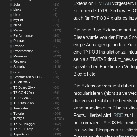
Extension
TIMTAB
vorgestellt. 
Jobs
(15)
Links
(3)
kommende TYPO3 5 bzw. FLOW3 
Live
(1)
auch für TYPO3 4.x gibt es inzw
myExt
(21)
Neos
(29)
Die neue Blog Extension hört 
Pages
(123)
Performance
(20)
Diese wurde von der Firma Sn
Podcast
(140)
einige Anhänger gefunden. Ziel 
Presse
(8)
Programming
(45)
eine TYPO3 Installation zu integr
Releases
(422)
sein als TIMTAB (incl. tt_news 
Reviews
(30)
spezifischen Funktion zu Verf
Security
(119)
SEO
(7)
Blogroll etc.
Stammtisch & TUG
(20)
T3 AK 20xx
(6)
Die Extension versucht dabei a
T3 Board 20xx
(60)
modularisieren (nicht zu verwe
T3 CON 20xx
(69)
T3 DD 20xx
(68)
diesen sind zahlreiche bereits 
T3 UXW 20xx
(10)
kann man diese im Plugin aktivi
Templates
(24)
Tutorial
(304)
Posts. Hierbei wird
IRRE
zur Hi
TYPO3
(1.702)
mit normalen TYPO3 Elemente ge
TYPO3blogger
(152)
TYPO3Camp
(94)
in einzelne Blogsposts zu intigr
TypoScript
(130)