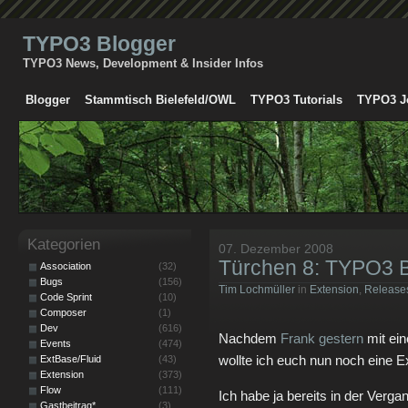
TYPO3 Blogger
TYPO3 News, Development & Insider Infos
Blogger
Stammtisch Bielefeld/OWL
TYPO3 Tutorials
TYPO3 J
Kategorien
07. Dezember 2008
Türchen 8: TYPO3 B
Association
(32)
Bugs
(156)
Tim Lochmüller
in
Extension
,
Release
Code Sprint
(10)
Composer
(1)
Dev
(616)
Nachdem
Frank gestern
mit ein
Events
(474)
wollte ich euch nun noch eine E
ExtBase/Fluid
(43)
Extension
(373)
Flow
(111)
Ich habe ja bereits in der Verg
Gastbeitrag*
(3)