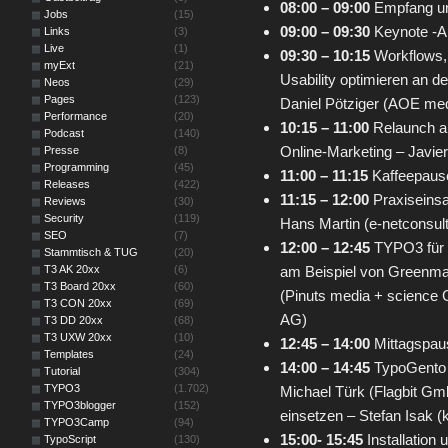
08:00 – 09:00
Empfang un
Jobs
(15)
09:00 – 09:30
Keynote -A
Links
(3)
Live
(1)
09:30 – 10:15
Workflows,
myExt
(21)
Usability optimieren an 
Neos
(29)
Pages
(123)
Daniel Pötziger (AOE med
Performance
(20)
10:15 – 11:00
Relaunch ak
Podcast
(140)
Online-Marketing – Javier
Presse
(8)
Programming
(45)
11:00 – 11:15
Kaffeepaus
Releases
(422)
11:15 – 12:00
Praxiseins
Reviews
(30)
Security
(119)
Hans Martin (e-netconsul
SEO
(7)
12:00 – 12:45
TYPO3 für O
Stammtisch & TUG
(20)
T3 AK 20xx
(6)
am Beispiel von Greenma
T3 Board 20xx
(60)
(Pinuts media + science
T3 CON 20xx
(69)
AG)
T3 DD 20xx
(68)
T3 UXW 20xx
(10)
12:45 – 14:00
Mittagspau
Templates
(24)
14:00 – 14:45
TypoGento –
Tutorial
(304)
TYPO3
(1.702)
Michael Türk (Flagbit Gmb
TYPO3blogger
(152)
einsetzen – Stefan Isak 
TYPO3Camp
(94)
15:00- 15:45
Installation 
TypoScript
(130)