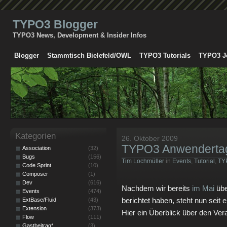
TYPO3 Blogger
TYPO3 News, Development & Insider Infos
Blogger
Stammtisch Bielefeld/OWL
TYPO3 Tutorials
TYPO3 J
Kategorien
26. Oktober 2009
TYPO3 Anwenderta
Association
(32)
Bugs
(156)
Tim Lochmüller
in
Events
,
Tutorial
,
TY
Code Sprint
(10)
Composer
(1)
Dev
(616)
Nachdem wir bereits
im Mai
übe
Events
(474)
berichtet haben, steht nun sei
ExtBase/Fluid
(43)
Extension
(373)
Hier ein Überblick über den Ver
Flow
(111)
Gastbeitrag*
(3)