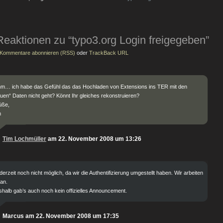
Reaktionen zu “typo3.org Login freigegeben”
Kommentare abonnieren (RSS)
oder
TrackBack URL
m… ich habe das Gefühl das das Hochladen von Extensions ins TER mit den
uen“ Daten nicht geht? Könnt Ihr gleiches rekonstruieren?
üße,
m
Tim Lochmüller
am 22. November 2008 um 13:26
 derzeit noch nicht möglich, da wir die Authentifizierung umgestellt haben. Wir arbeiten
an.
halb gab’s auch noch kein offizielles Announcement.
Marcus am 22. November 2008 um 17:35