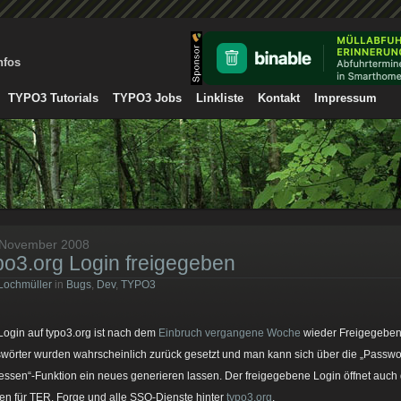
nfos
TYPO3 Tutorials
TYPO3 Jobs
Linkliste
Kontakt
Impressum
 November 2008
po3.org Login freigegeben
Lochmüller
in
Bugs
,
Dev
,
TYPO3
Login auf typo3.org ist nach dem
Einbruch vergangene Woche
wieder Freigegeben
wörter wurden wahrscheinlich zurück gesetzt und man kann sich über die „Passwo
essen“-Funktion ein neues generieren lassen. Der freigegebene Login öffnet auch 
ten für TER, Forge und alle SSO-Dienste hinter
typo3.org
.