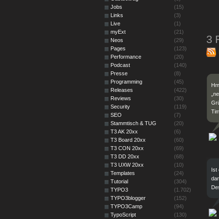
Jobs
(15)
Links
(3)
Live
(1)
myExt
(21)
3 
Neos
(29)
Pages
(123)
Performance
(20)
Podcast
(140)
Presse
(8)
Programming
(45)
Hm
Releases
(422)
„ne
Reviews
(30)
Gr
Security
(119)
Ti
SEO
(7)
Stammtisch & TUG
(20)
T3 AK 20xx
(6)
T3 Board 20xx
(60)
T3 CON 20xx
(69)
T3 DD 20xx
(68)
T3 UXW 20xx
(10)
Ist
Templates
(24)
dar
Tutorial
(304)
Des
TYPO3
(1.702)
TYPO3blogger
(152)
TYPO3Camp
(94)
TypoScript
(130)