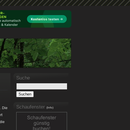
Suche
Schaufenster
. Die
(Info)
rt
die