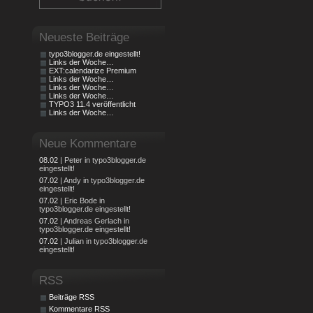
Neueste Beiträge
typo3blogger.de eingestellt!
Links der Woche…
EXT:calendarize Premium
Links der Woche…
Links der Woche…
Links der Woche…
TYPO3 11.4 veröffentlicht
Links der Woche…
Neue Kommentare
08.02
| Peter in typo3blogger.de
eingestellt!
07.02
| Andy in typo3blogger.de
eingestellt!
07.02
| Eric Bode in
typo3blogger.de eingestellt!
07.02
| Andreas Gerlach in
typo3blogger.de eingestellt!
07.02
| Julian in typo3blogger.de
eingestellt!
RSS
Beiträge RSS
Kommentare RSS