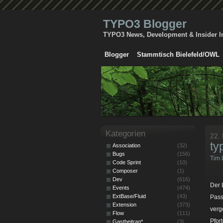
TYPO3 Blogger
TYPO3 News, Development & Insider I
Blogger
Stammtisch Bielefeld/OWL
Kategorien
22.
ty
Association
(32)
Bugs
(156)
Tim 
Code Sprint
(10)
Composer
(1)
Dev
(616)
Der 
Events
(474)
ExtBase/Fluid
(43)
Pass
Extension
(373)
verg
Flow
(111)
Pfor
Gastbeitrag*
(3)