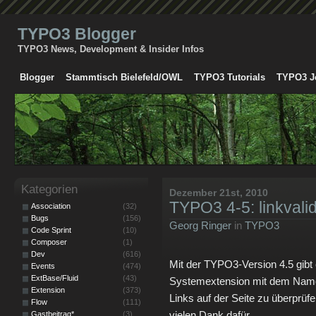
TYPO3 Blogger
TYPO3 News, Development & Insider Infos
Blogger
Stammtisch Bielefeld/OWL
TYPO3 Tutorials
TYPO3 J
Kategorien
Dezember 21st, 2010
TYPO3 4-5: linkvali
Association
(32)
Bugs
(156)
Georg Ringer
in
TYPO3
Code Sprint
(10)
Composer
(1)
Dev
(616)
Mit der TYPO3-Version 4.5 gibt
Events
(474)
ExtBase/Fluid
(43)
Systemextension mit dem Namen „
Extension
(373)
Links auf der Seite zu überprüf
Flow
(111)
vielen Dank dafür.
Gastbeitrag*
(3)