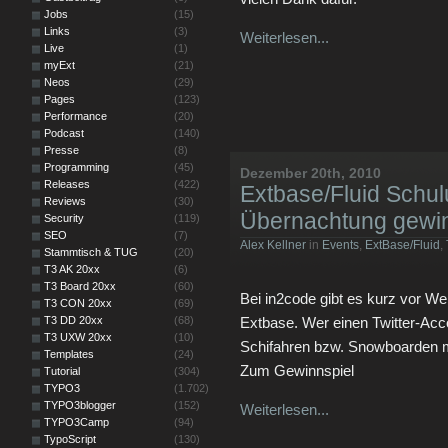
Jobs
(15)
Links
(3)
Weiterlesen...
Live
(1)
myExt
(21)
Neos
(29)
Pages
(123)
Performance
(20)
Podcast
(140)
Presse
(8)
Programming
(45)
Dezember 20th, 2010
Releases
(422)
Extbase/Fluid Schul
Reviews
(30)
Übernachtung gewi
Security
(119)
SEO
(7)
Alex Kellner
in
Events
,
ExtBase/Fluid
,
Stammtisch & TUG
(20)
T3 AK 20xx
(6)
T3 Board 20xx
(60)
Bei in2code gibt es kurz vor 
T3 CON 20xx
(69)
T3 DD 20xx
(68)
Extbase. Wer einen Twitter-Acc
T3 UXW 20xx
(10)
Schifahren bzw. Snowboarden mi
Templates
(24)
Zum Gewinnspiel
Tutorial
(304)
TYPO3
(1.702)
TYPO3blogger
(152)
Weiterlesen...
TYPO3Camp
(94)
TypoScript
(130)