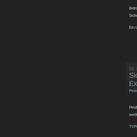
Betr
Sich
Ein 
28.
Si
Ex
Pet
Heut
veröf
TYP