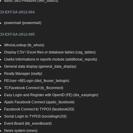
Basic SEO Features (seo_basics)
O3-EXT-SA-2012-004
powermail (powermail)
O3-EXT-SA-2012-005
WhoisLookup (fe_whois)
Display CSV / Excel files or database tables (cag_tables)
Useful informations in reports module (additional_reports)
General data display (general_data_display)
Realty Manager (realty)
FEUser->BELogin (dkd_feuser_belogin)
TCFacebook Connect (tc_fbconnect)
Easy Login and Register with OpenID (FE) (dix_easylogin)
Ajado Facebook Connect (ajado_facebook)
Facebook Connect to TYPO3 (facebook2t3)
Social Login to TYPO3 (sociallogin2t3)
Event Board (kb_eventboard)
News system (news)