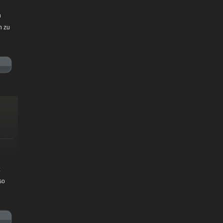
n
n zu
so