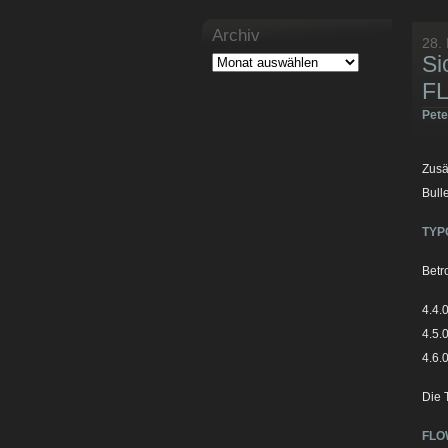
Archiv
28.
Si
F
Pet
Zusä
Bull
TYP
Betr
4.4.0
4.5.0
4.6.0
Die 
FLO