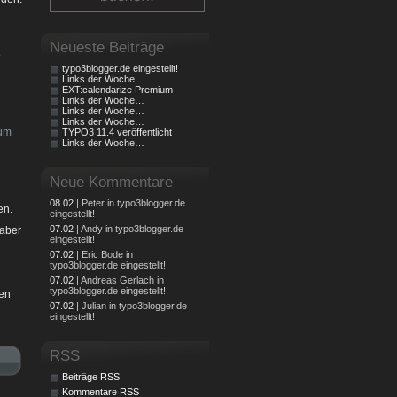
Neueste Beiträge
e
typo3blogger.de eingestellt!
Links der Woche…
EXT:calendarize Premium
Links der Woche…
Links der Woche…
Links der Woche…
zum
TYPO3 11.4 veröffentlicht
Links der Woche…
Neue Kommentare
08.02
| Peter in typo3blogger.de
en.
eingestellt!
07.02
| Andy in typo3blogger.de
 aber
eingestellt!
07.02
| Eric Bode in
typo3blogger.de eingestellt!
07.02
| Andreas Gerlach in
typo3blogger.de eingestellt!
den
07.02
| Julian in typo3blogger.de
eingestellt!
RSS
Beiträge RSS
Kommentare RSS