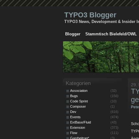
TYPO3 Blogger
TYPO3 News, Development & Insider I
Blogger
Stammtisch Bielefeld/OWL
Kategorien
29.
TY
Association
(32)
Bugs
(156)
ge
Code Sprint
(10)
Composer
(1)
Pet
Dev
(616)
Events
(474)
ExtBase/Fluid
(43)
Scho
Extension
(373)
TYPO
Flow
(111)
Gastbeitrag*
(3)
Ände