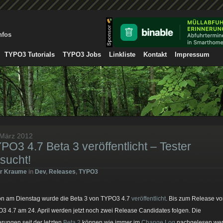
nfos
TYPO3 Tutorials
TYPO3 Jobs
Linkliste
Kontakt
Impressum
 März 2012
PO3 4.7 Beta 3 veröffentlicht – Tester
sucht!
er Kraume
in
Dev
,
Releases
,
TYPO3
n am Dienstag wurde die Beta 3 von TYPO3 4.7
veröffentlicht
. Bis zum Release v
3 4.7 am 24. April werden jetzt noch zwei Release Candidates folgen. Die
rungen seit der letzten
Beta 2
können wie immer im
Change Log
nachgelesen wer