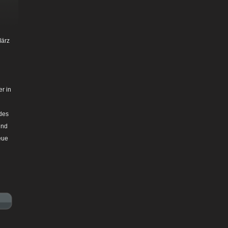
März
r in
 des
und
eue