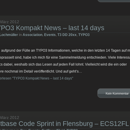
 März 2012
PO3 Kompakt News – last 14 days
Lochmüller
in
Association
,
Events
,
T3 DD 20xx
,
TYPO3
aufgrund der Fülle an TYPO3 Informationen, welche in den letzten 14 Tagen auf m
eprasselt sind, habe ich mich für eine Sammelmeldung entschieden. Viele Interess
cs dabei, weshalb sich das Lesen auf jeden Fall lohnt. Vielleicht wird die ein oder
re nochmal im Detail veröffentlicht. Und auf geht’s…
erlesen "TYPO3 Kompakt News – last 14 days"
Kein Kommentar
 März 2012
tbase Code Sprint in Flensburg – ECS12FL