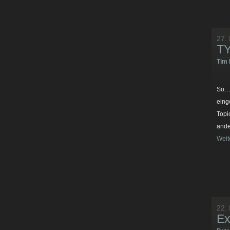
27.
TY
Tim 
So… 
eing
Topi
ande
Weit
22.
Ex