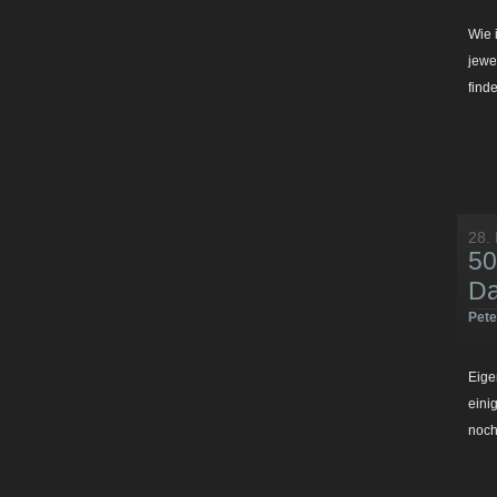
Wie 
jewe
find
28.
50
Da
Pet
Eigen
eini
noch