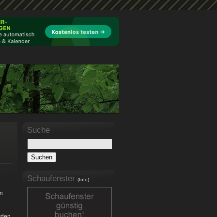
Suche
Schaufenster
(Info)
on
den.