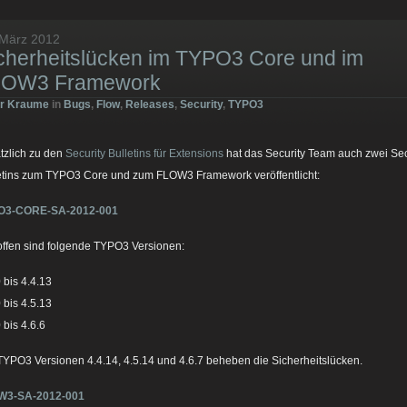
 März 2012
cherheitslücken im TYPO3 Core und im
LOW3 Framework
er Kraume
in
Bugs
,
Flow
,
Releases
,
Security
,
TYPO3
tzlich zu den
Security Bulletins für Extensions
hat das Security Team auch zwei Sec
etins zum TYPO3 Core und zum FLOW3 Framework veröffentlicht:
O3-CORE-SA-2012-001
offen sind folgende TYPO3 Versionen:
 bis 4.4.13
 bis 4.5.13
 bis 4.6.6
TYPO3 Versionen 4.4.14, 4.5.14 und 4.6.7 beheben die Sicherheitslücken.
W3-SA-2012-001