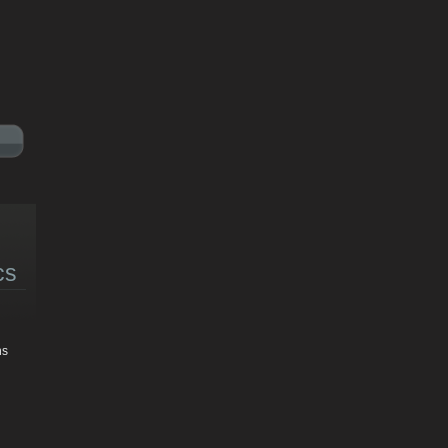
cs
ns