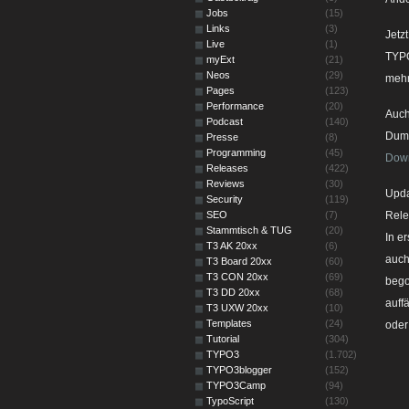
Jobs
(15)
Links
(3)
Jetz
Live
(1)
TYPO
myExt
(21)
Neos
(29)
mehr
Pages
(123)
Performance
(20)
Auch
Podcast
(140)
Dumm
Presse
(8)
Programming
(45)
Dow
Releases
(422)
Reviews
(30)
Upda
Security
(119)
SEO
(7)
Rele
Stammtisch & TUG
(20)
In e
T3 AK 20xx
(6)
auch
T3 Board 20xx
(60)
T3 CON 20xx
(69)
bego
T3 DD 20xx
(68)
auffä
T3 UXW 20xx
(10)
Templates
(24)
oder
Tutorial
(304)
TYPO3
(1.702)
TYPO3blogger
(152)
TYPO3Camp
(94)
TypoScript
(130)