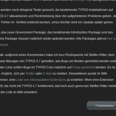
t werden noch dringend Tester gesucht, die bestehende TYPO3 Installationen auf
3 4.7 aktualisieren und Rückmeldung über die aufgetretenen Probleme geben. J
 Fehler im Vorfeld entdeckt werden, umso leichter wird ein Update später gehen.
 das neue Government Package, das bestehende Introduction Package und das
y Package müssen natürlich weiter getestet werden. Alle Packages gibt es
hier 
nload
.
te: aufgrund eines Kommentars habe ich kurz Rückspache mit Steffen Ritter, dem
ase Manager von TYPO3 4.7 gehalten, wie Bugs am Besten gemeldet werden soll
rster Linie sollten Bugs im TYPO3 Core natürlich auf
Forge gemeldet
werden. Es ist
 möglich, sich per
Twitter
oder
E-Mail
zu melden. Desweiteren wurde im Wiki
nnen, eine
Liste von inkompatiblen Extensions
zu erstellen. Wem eine Extension
llt, die nicht mit TYPO3 4.7 funktioniert, darf sich auch gerne bei Steffen Ritter mel
 die Liste im Wiki erweitern.
7 Kommentare