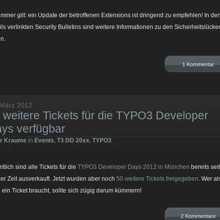
immer gilt: ein Update der betroffenen Extensions ist dringend zu empfehlen! In de
ils verlinkten Security Bulletins sind weitere Informationen zu den Sicherheitslücke
en.
1 Kommentar
 März 2012
 weitere Tickets für die TYPO3 Developer
ys verfügbar
er Kraume
in
Events
,
T3 DD 20xx
,
TYPO3
tlich sind alle Tickets für die
TYPO3 Developer Days 2012 in München
bereits seit
ger Zeit ausverkauft. Jetzt wurden aber noch
50 weitere Tickets freigegeben
. Wer al
 ein Ticket braucht, sollte sich zügig darum kümmern!
2 Kommentare