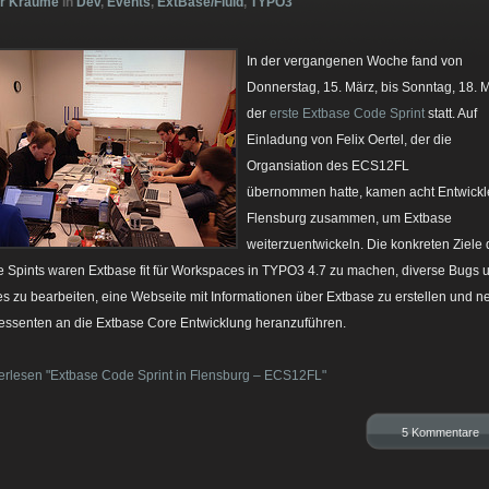
er Kraume
in
Dev
,
Events
,
ExtBase/Fluid
,
TYPO3
In der vergangenen Woche fand von
Donnerstag, 15. März, bis Sonntag, 18. 
der
erste Extbase Code Sprint
statt. Auf
Einladung von Felix Oertel, der die
Organsiation des ECS12FL
übernommen hatte, kamen acht Entwickle
Flensburg zusammen, um Extbase
weiterzuentwickeln. Die konkreten Ziele
 Spints waren Extbase fit für Workspaces in TYPO3 4.7 zu machen, diverse Bugs 
es zu bearbeiten, eine Webseite mit Informationen über Extbase zu erstellen und n
ressenten an die Extbase Core Entwicklung heranzuführen.
erlesen "Extbase Code Sprint in Flensburg – ECS12FL"
5 Kommentare