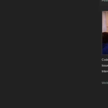
Pet
Code
Issu
Inte
Weit