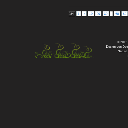
284
1
«
10
20
30
68
69
© 2012
Design von Dez
Nature 