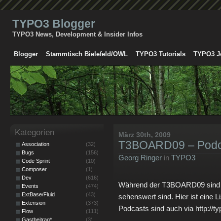
TYPO3 Blogger
TYPO3 News, Development & Insider Infos
Blogger
Stammtisch Bielefeld/OWL
TYPO3 Tutorials
TYPO3 J
Kategorien
März 30th, 2009
T3BOARD09 – Podc
Association
(32)
Bugs
(156)
Georg Ringer
in
TYPO3
Code Sprint
(10)
Composer
(1)
Dev
(616)
Während der T3BOARD09 sind ei
Events
(474)
ExtBase/Fluid
(43)
sehenswert sind. Hier ist eine 
Extension
(373)
Podcasts sind auch via http://t
Flow
(111)
Gastbeitrag*
(3)